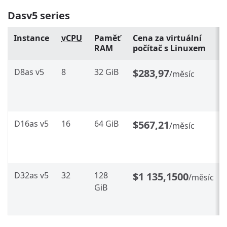
Dasv5 series
Instance
vCPU
Paměť
Cena za virtuální
RAM
počítač s Linuxem
D8as v5
8
32 GiB
$283,97
/měsíc
D16as v5
16
64 GiB
$567,21
/měsíc
D32as v5
32
128
$1 135,1500
/měsíc
GiB