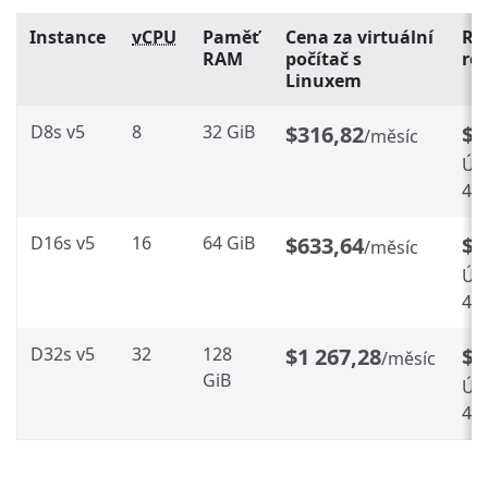
Instance
vCPU
Paměť
Cena za virtuální
Re
RAM
počítač s
ro
Linuxem
D8s v5
8
32 GiB
$316,82
$1
/měsíc
Úsp
48
D16s v5
16
64 GiB
$633,64
$3
/měsíc
Úsp
48
D32s v5
32
128
$1 267,28
$6
/měsíc
GiB
Úsp
48