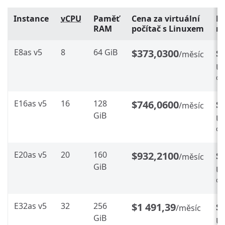
Instance
vCPU
Paměť
Cena za virtuální
Re
RAM
počítač s Linuxem
ro
E8as v5
8
64 GiB
$373,0300
$
/měsíc
Ús
%
E16as v5
16
128
$746,0600
$
/měsíc
GiB
Ús
%
E20as v5
20
160
$932,2100
$
/měsíc
GiB
Ús
%
E32as v5
32
256
$1 491,39
$
/měsíc
GiB
Ús