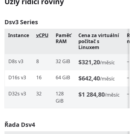
Uzly řídicí roviny
Dsv3 Series
Instance
vCPU
Paměť
Cena za virtuální
Re
RAM
počítač s
na
Linuxem
D8s v3
8
32 GiB
$321,20
–
/měsíc
D16s v3
16
64 GiB
$642,40
–
/měsíc
D32s v3
32
128
$1 284,80
–
/měsíc
GiB
Řada Dsv4