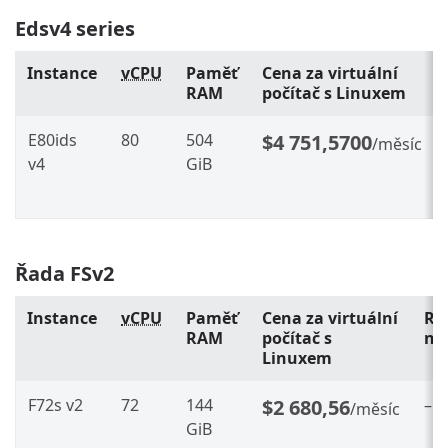
Edsv4 series
Instance
vCPU
Paměť
Cena za virtuální
RAM
počítač s Linuxem
E80ids
80
504
$4 751,5700
/měsíc
v4
GiB
Řada FSv2
Instance
vCPU
Paměť
Cena za virtuální
Re
RAM
počítač s
na
Linuxem
F72s v2
72
144
$2 680,56
–
/měsíc
GiB