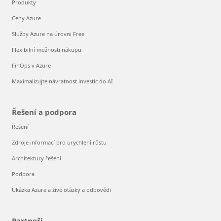
Produkty
Ceny Azure
Služby Azure na úrovni Free
Flexibilní možnosti nákupu
FinOps v Azure
Maximalizujte návratnost investic do AI
Řešení a podpora
Řešení
Zdroje informací pro urychlení růstu
Architektury řešení
Podpora
Ukázka Azure a živé otázky a odpovědi
Partneři