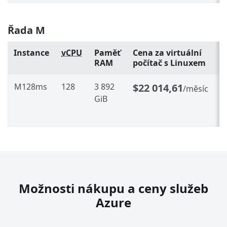
Řada M
Instance
vCPU
Paměť
Cena za virtuální
R
RAM
počítač s Linuxem
r
M128ms
128
3 892
$22 014,61
$
/měsíc
GiB
Ú
Možnosti nákupu a ceny služeb
Azure