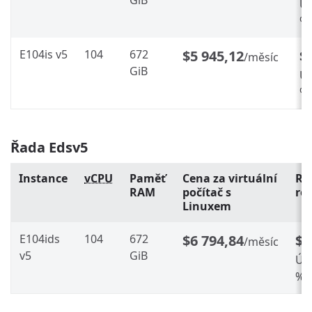
GiB
Ús
%
E104is v5
104
672
$5 945,12
$
/měsíc
GiB
Ús
%
Řada Edsv5
Instance
vCPU
Paměť
Cena za virtuální
Re
RAM
počítač s
ro
Linuxem
E104ids
104
672
$6 794,84
$3
/měsíc
v5
GiB
Úsp
%