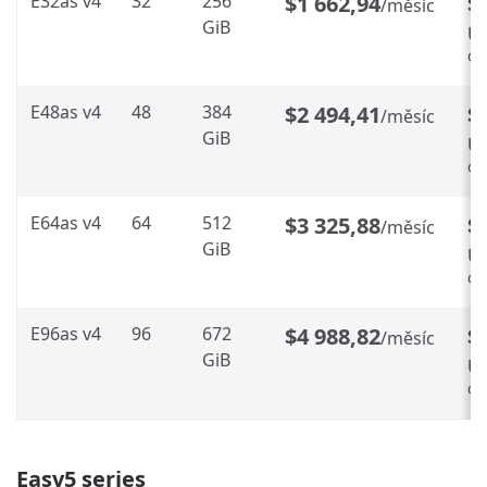
E32as v4
32
256
$1 662,94
$
/měsíc
GiB
Ús
%
E48as v4
48
384
$2 494,41
$
/měsíc
GiB
Ús
%
E64as v4
64
512
$3 325,88
$
/měsíc
GiB
Ús
%
E96as v4
96
672
$4 988,82
$
/měsíc
GiB
Ús
%
Easv5 series