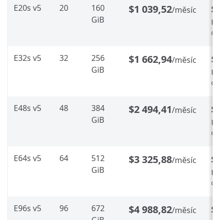
E20s v5
20
160
$1 039,52
$
/měsíc
GiB
Ús
%
E32s v5
32
256
$1 662,94
$
/měsíc
GiB
Ús
%
E48s v5
48
384
$2 494,41
$
/měsíc
GiB
Ús
%
E64s v5
64
512
$3 325,88
$
/měsíc
GiB
Ús
%
E96s v5
96
672
$4 988,82
$
/měsíc