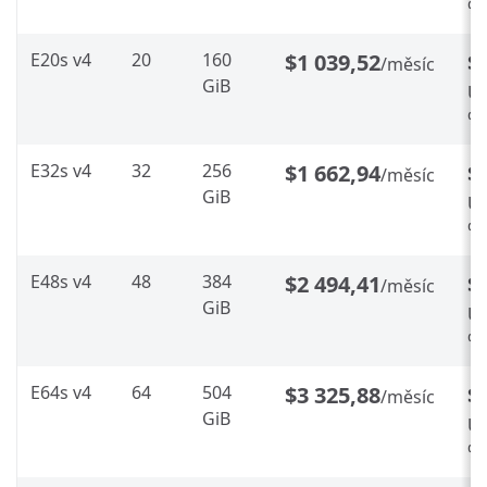
%
E20s v4
20
160
$1 039,52
$
/měsíc
GiB
Ús
%
E32s v4
32
256
$1 662,94
$
/měsíc
GiB
Ús
%
E48s v4
48
384
$2 494,41
$
/měsíc
GiB
Ús
%
E64s v4
64
504
$3 325,88
$
/měsíc
GiB
Ús
%