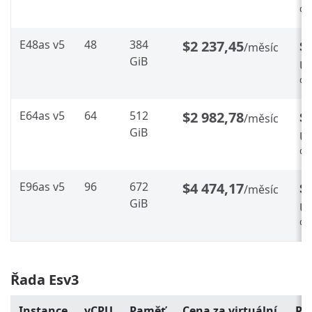
%
E48as v5
48
384
$2 237,45
$
/měsíc
GiB
Ús
%
E64as v5
64
512
$2 982,78
$
/měsíc
GiB
Ús
%
E96as v5
96
672
$4 474,17
$
/měsíc
GiB
Ús
%
Řada Esv3
Instance
vCPU
Paměť
Cena za virtuální
Re