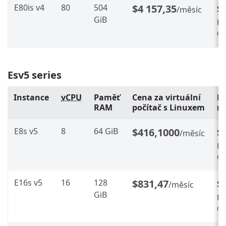
E80is v4
80
504
$4 157,35
$
/měsíc
GiB
Ús
%
Esv5 series
Instance
vCPU
Paměť
Cena za virtuální
Re
RAM
počítač s Linuxem
ro
E8s v5
8
64 GiB
$416,1000
$
/měsíc
Ús
%
E16s v5
16
128
$831,47
$
/měsíc
GiB
Ús
%