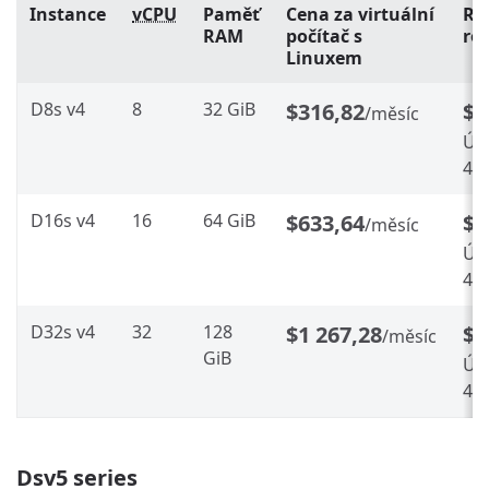
Instance
vCPU
Paměť
Cena za virtuální
Re
RAM
počítač s
ro
Linuxem
D8s v4
8
32 GiB
$316,82
$1
/měsíc
Úsp
41
D16s v4
16
64 GiB
$633,64
$3
/měsíc
Úsp
41
D32s v4
32
128
$1 267,28
$7
/měsíc
GiB
Úsp
41
Dsv5 series