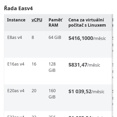
Řada Easv4
Instance
vCPU
Paměť
Cena za virtuální
Re
RAM
počítač s Linuxem
ro
E8as v4
8
64 GiB
$416,1000
$
/měsíc
Ús
%
E16as v4
16
128
$831,47
$
/měsíc
GiB
Ús
%
E20as v4
20
160
$1 039,52
$
/měsíc
GiB
Ús
%