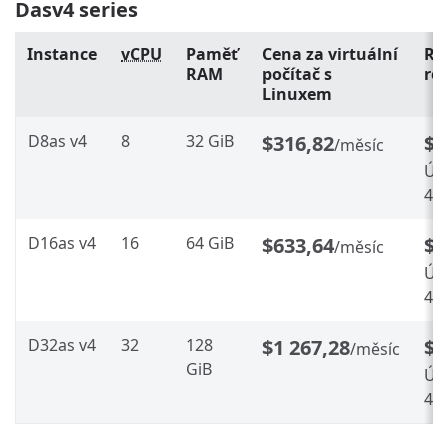
Dasv4 series
Instance
vCPU
Paměť
Cena za virtuální
Re
RAM
počítač s
ro
Linuxem
D8as v4
8
32 GiB
$316,82
$1
/měsíc
Úsp
40
D16as v4
16
64 GiB
$633,64
$3
/měsíc
Úsp
40
D32as v4
32
128
$1 267,28
$7
/měsíc
GiB
Úsp
40