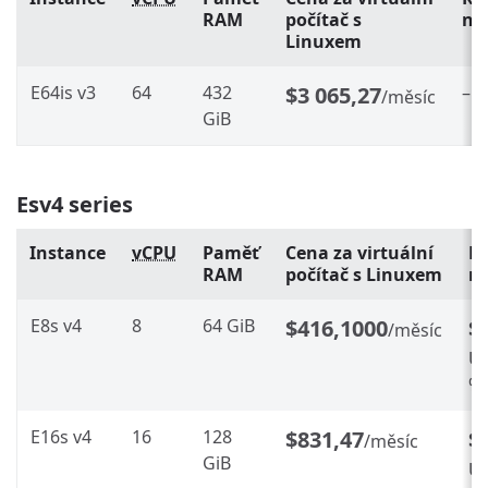
RAM
počítač s
na
Linuxem
E64is v3
64
432
$3 065,27
–
/měsíc
GiB
Esv4 series
Instance
vCPU
Paměť
Cena za virtuální
Re
RAM
počítač s Linuxem
ro
E8s v4
8
64 GiB
$416,1000
$
/měsíc
Ús
%
E16s v4
16
128
$831,47
$
/měsíc
GiB
Ús