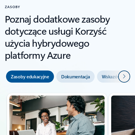
ZASOBY
Poznaj dodatkowe zasoby
dotyczące usługi Korzyść
użycia hybrydowego
platformy Azure
Dalej
Zasoby edukacyjne
Dokumentacja
Wskazówki i nar
Pokazywanie slajdu 1 z 3