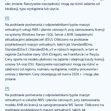
ulec zmianie. Rzeczywiste oszczędności mogą się różnić zależnie od
lokalizacji, typu wystąpienia lub użycia.
[2]
Na podstawie porównania z odpowiednikami typów maszyn
wirtualnych usługi AWS i planów cenowych, przy zastosowaniu licencji
na systemy Windows Server i SQL Server z AHB i bezpłatnymi
aktualizacjami zabezpieczeń (ESU). Obliczono na podstawie
przykładowych maszyn wirtualnych, takich jak StandardB2ms,
StandardD2sv3 i StandardD4s_v3 w różnych regionach, w tym w
regionie Zachodnie stany USA (Oregon), we Frankfurcie i w Paryżu.
Ceny oparte na modelu płatności na żądanie i obejmują koszty licencji,
umowy SA oraz ESU. Rzeczywiste oszczędności mogą się różnić w
zależności od regionu, rozmiaru wystąpienia, rodziny procesorów i
umowy z klientem. Ceny obowiązują od marca 2026 r. i mogą ulec
zmianie.
[3]
Na podstawie porównania z odpowiednikami typów maszyn
wirtualnych w usłudze AWS i planów cenowych, przy zastosowaniu
modelu AHB do licencji na oprogramowanie WS Server. Obliczono na
podstawie przykładowych maszyn wirtualnych, takich jak