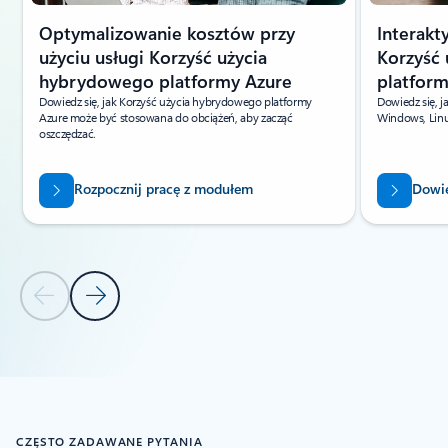
Optymalizowanie kosztów przy
Interakt
użyciu usługi Korzyść użycia
Korzyść
hybrydowego platformy Azure
platform
Dowiedz się, jak Korzyść użycia hybrydowego platformy
Dowiedz się, 
Azure może być stosowana do obciążeń, aby zacząć
Windows, Linu
oszczędzać.
Rozpocznij pracę z modułem
Dowie
Poprzedni slajd
Następny slajd
Powrót do kart
Powrót do kontrolek nawigacji karuzeli
CZĘSTO ZADAWANE PYTANIA