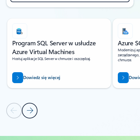
Pokazywanie slajdu 1 z 4
Program SQL Server w usłudze
Azure S
Azure Virtual Machines
Modernizuj ap
zarządzanego,
Hostuj aplikacje SQL Server w chmurze i oszczędzaj.
chmurze.
Dowiedz się więcej
Dowie
Poprzedni slajd
Następny slajd
Powrót do kart
Powrót do kontrolek nawigacji karuzeli