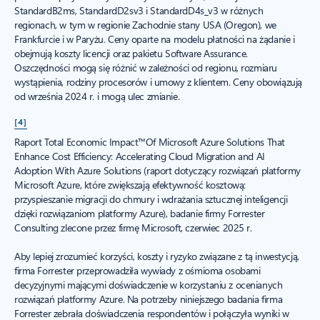
StandardB2ms, StandardD2sv3 i StandardD4s_v3 w różnych
regionach, w tym w regionie Zachodnie stany USA (Oregon), we
Frankfurcie i w Paryżu. Ceny oparte na modelu płatności na żądanie i
obejmują koszty licencji oraz pakietu Software Assurance.
Oszczędności mogą się różnić w zależności od regionu, rozmiaru
wystąpienia, rodziny procesorów i umowy z klientem. Ceny obowiązują
od września 2024 r. i mogą ulec zmianie.
[4]
Raport Total Economic Impact™Of Microsoft Azure Solutions That
Enhance Cost Efficiency: Accelerating Cloud Migration and AI
Adoption With Azure Solutions (raport dotyczący rozwiązań platformy
Microsoft Azure, które zwiększają efektywność kosztową:
przyspieszanie migracji do chmury i wdrażania sztucznej inteligencji
dzięki rozwiązaniom platformy Azure), badanie firmy Forrester
Consulting zlecone przez firmę Microsoft, czerwiec 2025 r.
Aby lepiej zrozumieć korzyści, koszty i ryzyko związane z tą inwestycją,
firma Forrester przeprowadziła wywiady z ośmioma osobami
decyzyjnymi mającymi doświadczenie w korzystaniu z ocenianych
rozwiązań platformy Azure. Na potrzeby niniejszego badania firma
Forrester zebrała doświadczenia respondentów i połączyła wyniki w