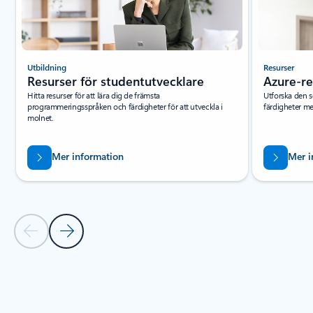
Utbildning
Resurser
Resurser för studentutvecklare
Azure-re
Hitta resurser för att lära dig de främsta
Utforska den s
programmeringsspråken och färdigheter för att utveckla i
färdigheter me
molnet.
Mer information
Mer i
Föregående bild
Nästa bild
Tillbaka till RESURSER – flik i avsnittet Forskningsrapporter