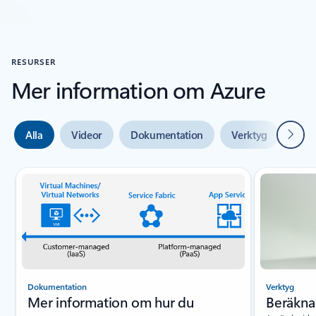
RESURSER
Mer information om Azure
Nästa
Alla
Videor
Dokumentation
Verktyg
Expe
Bild {0} {1} indikator
Dokumentation
Verktyg
Mer information om hur du
Beräkna