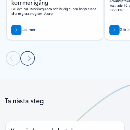
kommer igång
Använd priskal
kostnader för 
Följ den här utvecklarguiden och lär dig hur du börjar skapa
produkter.
eller migrera program i Azure.
Läs mer
Gör e
Föregående bild
Nästa bild
Tillbaka till flikar
Tillbaka till karusellknappar
Ta nästa steg