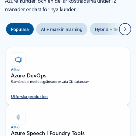
Azure-kunder, och en del är kostnadsfria under 12
månader endast för nya kunder.
Nästa
Populära
AI + maskininlärning
Hybrid + flera moln
Alltid
Azure DevOps
5 användare med obegränsade privata Git-databaser
Utforska produkten
Alltid
Azure Speech i Foundry Tools