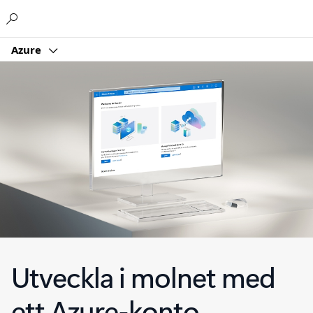
Microsoft
Azure
Utveckla i molnet med
ett Azure-konto