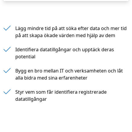
Lägg mindre tid på att söka efter data och me
Lägg mindre tid på att söka efter data och mer tid
på att skapa ökade värden med hjälp av dem
Identifiera datatillgångar och upptäck deras
potential
Bygg en bro mellan IT och verksamheten och låt
alla bidra med sina erfarenheter
Styr vem som får identifiera registrerade
datatillgångar