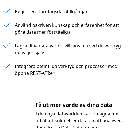
Skapa och hantera fullständiga lösningar i Azu
Registrera företagsdatatillgångar
Utveckla lösningar för Azure-tjänstkatalogen 
Använd oskriven kunskap och erfarenhet för att
göra data mer förståeliga
Lagra dina data var du vill, anslut med de verktyg
du väljer själv
Integrera befintliga verktyg och processer med
öppna REST-API:er
Få ut mer värde av dina data
I den nya datavärlden kan du ägna mer
tid åt att söka efter data än att analysera
dem. Azure Data Catalog är en