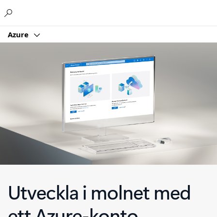
Microsoft
Azure
Utveckla i molnet med
ett Azure-konto