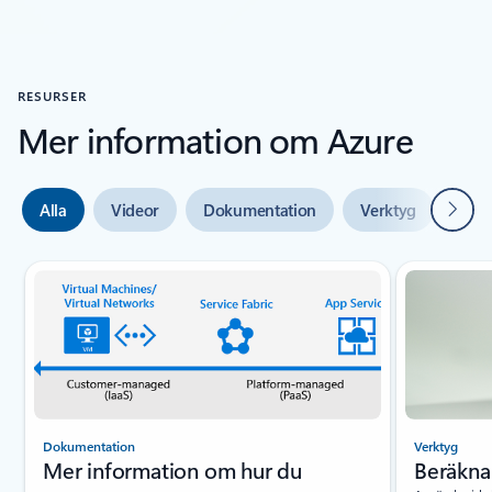
RESURSER
Mer information om Azure
Nästa
Alla
Videor
Dokumentation
Verktyg
Expe
Bild {0} {1} indikator
Dokumentation
Verktyg
Mer information om hur du
Beräkna