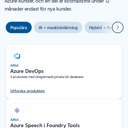
Azure-kunder, och en del är kostnadsfria under 12
månader endast för nya kunder.
Nästa
Populära
AI + maskininlärning
Hybrid + flera moln
Alltid
Azure DevOps
5 användare med obegränsade privata Git-databaser
Utforska produkten
Alltid
Azure Speech i Foundry Tools