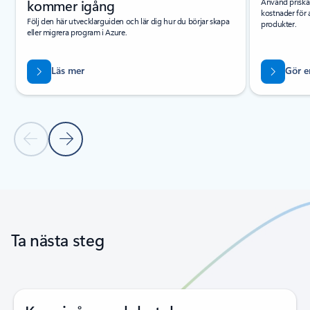
kommer igång
Använd priskal
kostnader för 
Följ den här utvecklarguiden och lär dig hur du börjar skapa
produkter.
eller migrera program i Azure.
Läs mer
Gör e
Föregående bild
Nästa bild
Tillbaka till flikar
Tillbaka till karusellknappar
Ta nästa steg