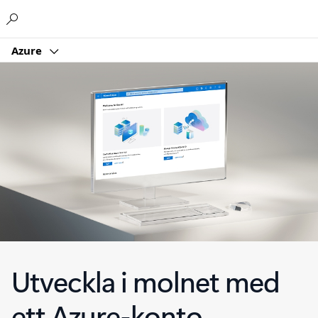
Microsoft
Azure
Utveckla i molnet med
ett Azure-konto