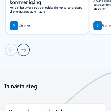
kommer igång
Använd priskal
kostnader för 
Följ den här utvecklarguiden och lär dig hur du börjar skapa
produkter.
eller migrera program i Azure.
Läs mer
Gör e
Föregående bild
Nästa bild
Tillbaka till flikar
Tillbaka till karusellknappar
Ta nästa steg