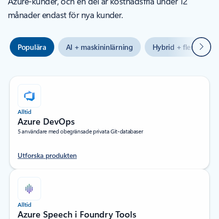
Azure-kunder, och en del är kostnadsfria under 12
månader endast för nya kunder.
Nästa
Populära
AI + maskininlärning
Hybrid + flera moln
Alltid
Azure DevOps
5 användare med obegränsade privata Git-databaser
Utforska produkten
Alltid
Azure Speech i Foundry Tools