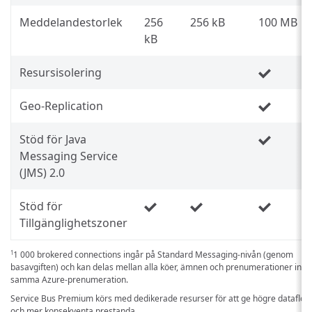
Meddelandestorlek
256
256 kB
100 MB
kB
Resursisolering
Geo-Replication
Stöd för Java
Messaging Service
(JMS) 2.0
Stöd för
Tillgänglighetszoner
1 000 brokered connections ingår på Standard Messaging-nivån (genom
1
basavgiften) och kan delas mellan alla köer, ämnen och prenumerationer ino
samma Azure-prenumeration.
Service Bus Premium körs med dedikerade resurser för att ge högre dataflöd
och mer konsekventa prestanda.