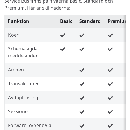
Service Bus finns på nivåerna Basic, Standard och
Premium. Här är skillnaderna:
Funktion
Basic
Standard
Premium
Köer
Schemalagda
meddelanden
Ämnen
Transaktioner
Avduplicering
Sessioner
ForwardTo/SendVia