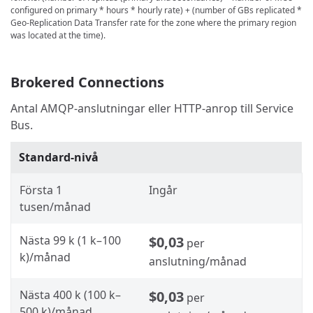
configured on primary * hours * hourly rate) + (number of GBs replicated *
Geo-Replication Data Transfer rate for the zone where the primary region
was located at the time).
Brokered Connections
Antal AMQP-anslutningar eller HTTP-anrop till Service
Bus.
Standard-nivå
Första 1
Ingår
tusen/månad
Nästa 99 k (1 k–100
$0,03
per
k)/månad
anslutning/månad
Nästa 400 k (100 k–
$0,03
per
500 k)/månad