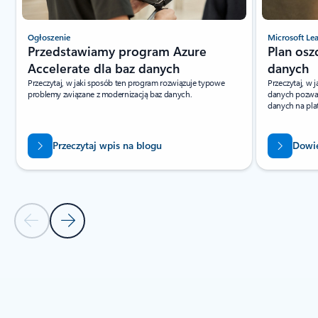
Ogłoszenie
Microsoft Le
Przedstawiamy program Azure
Plan osz
Accelerate dla baz danych
danych
Przeczytaj, w jaki sposób ten program rozwiązuje typowe
Przeczytaj, w 
problemy związane z modernizacją baz danych.
danych pozwal
danych na pla
Przeczytaj wpis na blogu
Dowie
Poprzedni slajd
Następny slajd
Powrót do sekcji Zasoby — sekcja karty Nauka