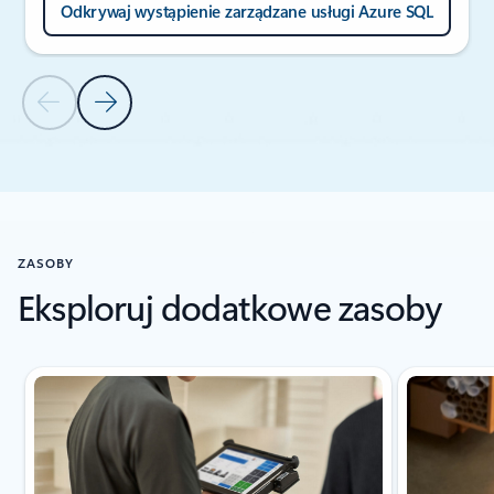
Odkrywaj wystąpienie zarządzane usługi Azure SQL
Poprzedni slajd
Następny slajd
Powrót do sekcji HISTORIE KLIENTÓW
ZASOBY
Eksploruj dodatkowe zasoby
Wskaźnik slajdu {0} {1}