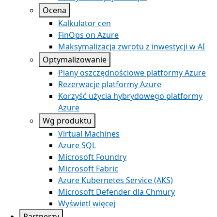
Ocena
Kalkulator cen
FinOps on Azure
Maksymalizacja zwrotu z inwestycji w AI
Optymalizowanie
Plany oszczędnościowe platformy Azure
Rezerwacje platformy Azure
Korzyść użycia hybrydowego platformy
Azure
Wg produktu
Virtual Machines
Azure SQL
Microsoft Foundry
Microsoft Fabric
Azure Kubernetes Service (AKS)
Microsoft Defender dla Chmury
Wyświetl więcej
Partnerzy