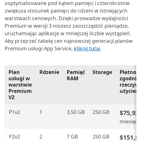
zoptymalizowane pod kątem pamięci i czterokrotnie
zwiększa stosunek pamięci do rdzeni w istniejących
warstwach cenowych. Dzięki przewadze wydajności
Premium w wersji 3 możesz zaoszczędzić pieniądze,
uruchamiając aplikacje w mniejszej liczbie wystąpień.
Aby przejrzeć tabelę cen najnowszej generacji planów
Premium usługi App Service,
kliknij tutaj
.
Plan
Rdzenie
Pamięć
Storage
Płatnoś
usługi w
RAM
zgodnie 
warstwie
rzeczyw
Premium
użyciem
V2
P1v2
1
3,50 GB
250 GB
$75,92
miesięcz
P2v2
2
7 GB
250 GB
$151,8