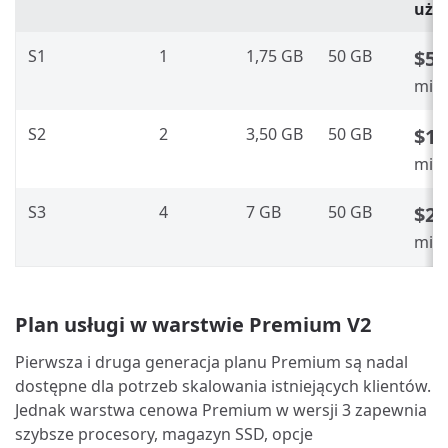
uży
S1
1
1,75 GB
50 GB
$58
mies
S2
2
3,50 GB
50 GB
$11
mies
S3
4
7 GB
50 GB
$23
mies
Plan usługi w warstwie Premium V2
Pierwsza i druga generacja planu Premium są nadal
dostępne dla potrzeb skalowania istniejących klientów.
Jednak warstwa cenowa Premium w wersji 3 zapewnia
szybsze procesory, magazyn SSD, opcje