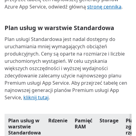
Azure App Service, odwiedź główną
stronę cennika
.
Plan usług w warstwie Standardowa
Plan usługi Standardowa jest nadal dostępny do
uruchamiania mniej wymagających obciążeń
produkcyjnych. Ceny są oparte na rozmiarze i liczbie
uruchomionych wystąpień. W celu uzyskania
większych oszczędności i wyższej wydajności
zdecydowanie zalecamy użycie najnowszego planu
Premium usługi App Service. Aby przejrzeć tabelę cen
najnowszej generacji planów Premium usługi App
Service,
kliknij tutaj
.
Plan usług w
Rdzenie
Pamięć
Storage
Pła
warstwie
RAM
zgod
Standardowa
rze