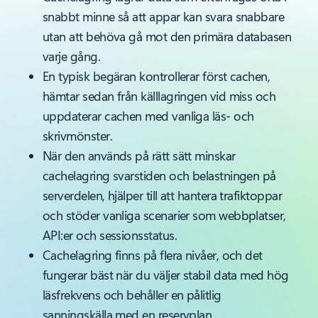
snabbt minne så att appar kan svara snabbare
utan att behöva gå mot den primära databasen
varje gång.
En typisk begäran kontrollerar först cachen,
hämtar sedan från källlagringen vid miss och
uppdaterar cachen med vanliga läs- och
skrivmönster.
När den används på rätt sätt minskar
cachelagring svarstiden och belastningen på
serverdelen, hjälper till att hantera trafiktoppar
och stöder vanliga scenarier som webbplatser,
API:er och sessionsstatus.
Cachelagring finns på flera nivåer, och det
fungerar bäst när du väljer stabil data med hög
läsfrekvens och behåller en pålitlig
sanningskälla med en reservplan.