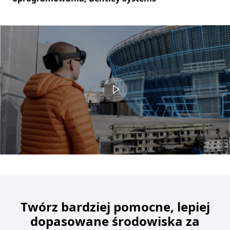
Video container
Twórz bardziej pomocne, lepiej
dopasowane środowiska za