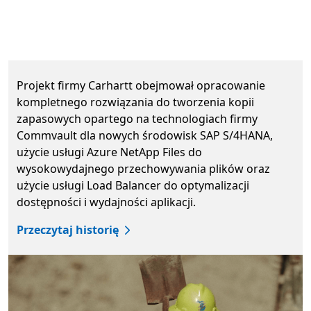
Nas
Projekt firmy Carhartt obejmował opracowanie ko
Projekt firmy Carhartt obejmował opracowanie
kompletnego rozwiązania do tworzenia kopii
zapasowych opartego na technologiach firmy
Commvault dla nowych środowisk SAP S/4HANA,
użycie usługi Azure NetApp Files do
wysokowydajnego przechowywania plików oraz
użycie usługi Load Balancer do optymalizacji
dostępności i wydajności aplikacji.
Przeczytaj historię