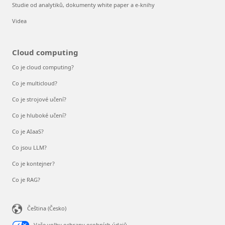
Studie od analytiků, dokumenty white paper a e-knihy
Videa
Cloud computing
Co je cloud computing?
Co je multicloud?
Co je strojové učení?
Co je hluboké učení?
Co je AIaaS?
Co jsou LLM?
Co je kontejner?
Co je RAG?
Čeština (Česko)
Vaše volby ochrany osobních údajů