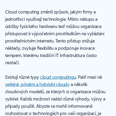
Cloud computing změnil způsob, jakým firmy a
jednotlivci využívají technologie. Místo nákupu a
údržby fyzického hardwaru teď můžou organizace
přistupovat k výpočetním prostředkům na vyžádání
prostřednictvím internetu. Tento přístup snižuje
náklady, zvyšuje flexibilitu a podporuje inovace
tempem, kterému tradiční IT infrastruktura často
nestačí.
Existují různé typy
cloud computingu
. Patří mezi ně
veřejné, privátní a hybridní cloudy
a několik
cloudových modelů, ze kterých si organizace můžou
vybírat. Každá možnost nabízí různé výhody, výzvy a
případy použití. Abyste se mohli informovaně
rozhodovat o technologiích pro vaši organizaci, je