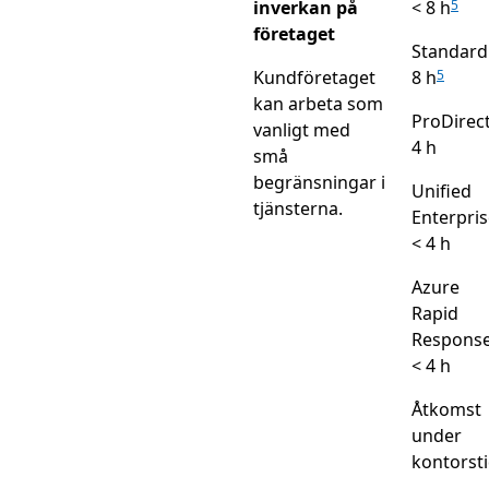
inverkan på
< 8 h
5
företaget
Standard
Kundföretaget
8 h
5
kan arbeta som
ProDirect
vanligt med
4 h
små
begränsningar i
Unified
tjänsterna.
Enterpris
< 4 h
Azure
Rapid
Response
< 4 h
Åtkomst
under
kontorst