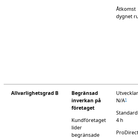
Åtkomst
dygnet r
Allvarlighetsgrad B
Begränsad
Utvecklar
inverkan på
N/A
1
företaget
Standard
Kundföretaget
4 h
lider
ProDirect
begränsade