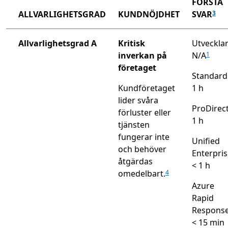
FÖRSTA
ALLVARLIGHETSGRAD
KUNDNÖJDHET
SVAR
3
Allvarlighetsgrad A
Kritisk
Utvecklar
inverkan på
N/A
1
företaget
Standard
Kundföretaget
1 h
lider svåra
ProDirect
förluster eller
1 h
tjänsten
fungerar inte
Unified
och behöver
Enterpri
åtgärdas
< 1 h
omedelbart.
4
Azure
Rapid
Response
< 15 min