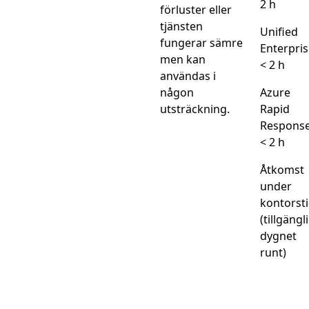
2 h
förluster eller
tjänsten
Unified
fungerar sämre
Enterpris
men kan
< 2 h
användas i
någon
Azure
utsträckning.
Rapid
Response
< 2 h
Åtkomst
under
kontorst
(tillgängl
dygnet
runt)