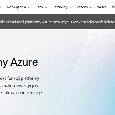
Rozwiązania
Ceny
Partnerzy
Zasoby
Nauka
P
nie aktualizacji platformy Azure przy użyciu serwera Microsoft Rel
my Azure
w i funkcji platformy
czących inwestycji w
ć aktualne informacje.