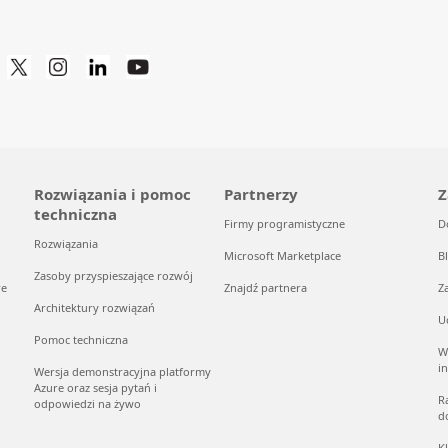
Rozwiązania i pomoc
Partnerzy
Z
techniczna
Firmy programistyczne
D
Rozwiązania
Microsoft Marketplace
B
Zasoby przyspieszające rozwój
re
Znajdź partnera
Z
Architektury rozwiązań
U
Pomoc techniczna
W
i
Wersja demonstracyjna platformy
Azure oraz sesja pytań i
R
odpowiedzi na żywo
d
K