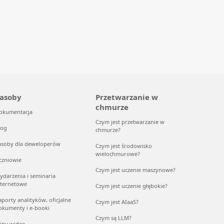
asoby
Przetwarzanie w
chmurze
okumentacja
Czym jest przetwarzanie w
log
chmurze?
asoby dla deweloperów
Czym jest środowisko
wielochmurowe?
czniowie
Czym jest uczenie maszynowe?
ydarzenia i seminaria
nternetowe
Czym jest uczenie głębokie?
aporty analityków, oficjalne
Czym jest AIaaS?
okumenty i e-booki
Czym są LLM?
lipy wideo