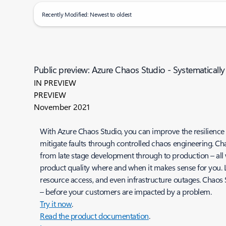
Recently Modified: Newest to oldest
Public preview: Azure Chaos Studio - Systematically
IN PREVIEW
PREVIEW
November 2021
With Azure Chaos Studio, you can improve the resilience o
mitigate faults through controlled chaos engineering. Ch
from late stage development through to production – all 
product quality where and when it makes sense for you. L
resource access, and even infrastructure outages. Chaos S
– before your customers are impacted by a problem.
Try it now
.
Read the product documentation
.