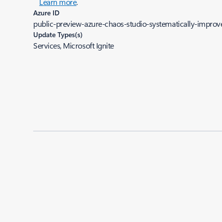
Learn more
.
Azure ID
public-preview-azure-chaos-studio-systematically-improve
Update Types(s)
Services, Microsoft Ignite
Added to roadmap:
11/02/2021
|
Last modified:
11/02/2021
Share