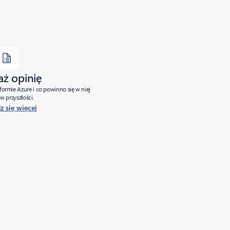
aż opinię
tformie Azure i co powinno się w niej
w przyszłości.
 się więcej