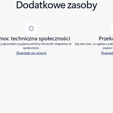
Dodatkowe zasoby
moc techniczna społeczności
Przek
j odpowiedzi na pytania od firmy Microsoft i ekspertów ze
Daj nam znać, co sądzisz o pla
społeczności.
pojawić 
Dowiedz się więcej
Dowiedz