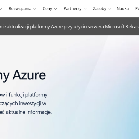
Rozwiązania
Ceny
Partnerzy
Zasoby
Nauka
P
nie aktualizacji platformy Azure przy użyciu serwera Microsoft Rel
my Azure
w i funkcji platformy
czących inwestycji w
ć aktualne informacje.