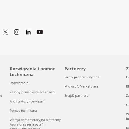
Rozwiązania i pomoc
Partnerzy
Z
techniczna
Firmy programistyczne
D
Rozwiązania
Microsoft Marketplace
B
Zasoby przyspieszające rozwój
re
Znajdź partnera
Z
Architektury rozwiązań
U
Pomoc techniczna
W
i
Wersja demonstracyjna platformy
Azure oraz sesja pytań i
R
odpowiedzi na żywo