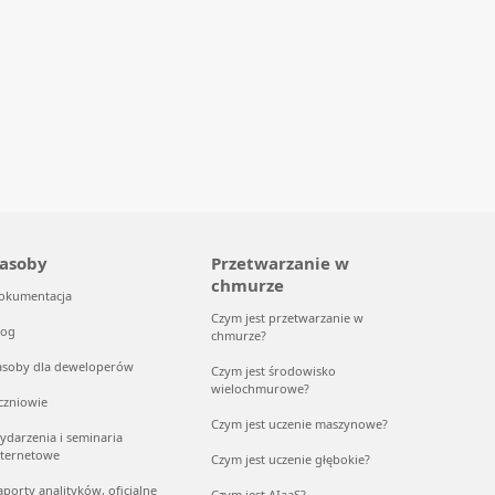
asoby
Przetwarzanie w
chmurze
okumentacja
Czym jest przetwarzanie w
log
chmurze?
asoby dla deweloperów
Czym jest środowisko
wielochmurowe?
czniowie
Czym jest uczenie maszynowe?
ydarzenia i seminaria
nternetowe
Czym jest uczenie głębokie?
aporty analityków, oficjalne
Czym jest AIaaS?