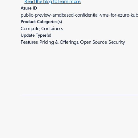
Read the blog to learn more.
Azure ID
public-preview-amdbased-confidential-vms-for-azure-kub
Product Categories(s)
Compute, Containers
Update Types(s)
Features, Pricing & Offerings, Open Source, Security
Added to roadmap:
08/01/2022
|
Last modified:
08/01/2022
Share