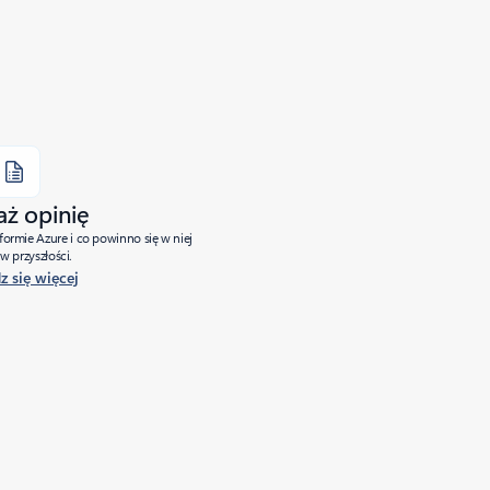
aż opinię
tformie Azure i co powinno się w niej
w przyszłości.
 się więcej