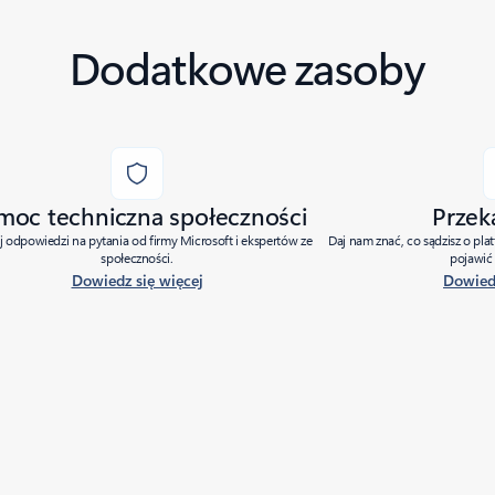
Dodatkowe zasoby
moc techniczna społeczności
Przek
j odpowiedzi na pytania od firmy Microsoft i ekspertów ze
Daj nam znać, co sądzisz o pla
społeczności.
pojawić 
Dowiedz się więcej
Dowiedz