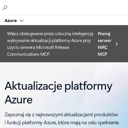
Microsoft
Azure
Włącz obsługiwane przez sztuczną inteligencję
Poznaj
wykrywanie aktualizacji platformy Azure przy
serwer
użyciu serwera Microsoft Release
MRC
Communications MCP.
MCP
Aktualizacje platformy
Azure
Zapoznaj się z najnowszymi aktualizacjami produktów
i funkcji platformy Azure, które mają na celu spełnienie