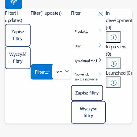
Filter
(1
Filter
(1 updates)
Filter
In
updates)
development
(0)
Zapisz
Produkty
filtry
In preview
Stan
(0)
Wyczyść
filtry
Typ aktualizacji
Filter
Sortuj
Launched (0)
Nowe lub
zaktualizowane
Zapisz filtry
Wyczyść
filtry