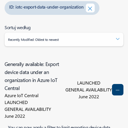
ID: iotc-export-data-under-organization
Sortuj według
Recently Modified: Oldest to newest
Generally available: Export
device data under an
organization in Azure IoT
LAUNCHED
Central
GENERAL AVAILABILITY
Azure IoT Central
June 2022
LAUNCHED
GENERAL AVAILABILITY
June 2022
You can now apply a filter to limit exporting device data