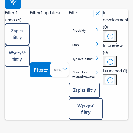
Filter
(1
Filter
(1 updates)
Filter
In
updates)
development
(0)
Zapisz
Produkty
filtry
In preview
Stan
(0)
Wyczyść
filtry
Typ aktualizacji
Filter
Sortuj
Launched (1)
Nowe lub
zaktualizowane
Zapisz filtry
Wyczyść
filtry