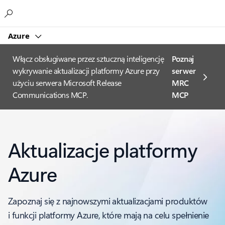
Microsoft
Azure
Włącz obsługiwane przez sztuczną inteligencję
Poznaj
wykrywanie aktualizacji platformy Azure przy
serwer
użyciu serwera Microsoft Release
MRC
Communications MCP.
MCP
Aktualizacje platformy
Azure
Zapoznaj się z najnowszymi aktualizacjami produktów
i funkcji platformy Azure, które mają na celu spełnienie