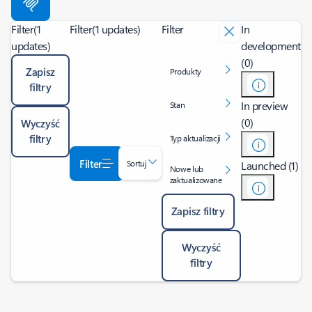
Filter
(1
Filter
(1 updates)
Filter
In
updates)
development
(0)
Zapisz
Produkty
filtry
In preview
Stan
(0)
Wyczyść
filtry
Typ aktualizacji
Filter
Sortuj
Launched (1)
Nowe lub
zaktualizowane
Zapisz filtry
Wyczyść
filtry