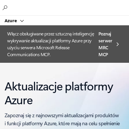
Microsoft
Azure
Włącz obsługiwane przez sztuczną inteligencję
Poznaj
wykrywanie aktualizacji platformy Azure przy
serwer
użyciu serwera Microsoft Release
MRC
Communications MCP.
MCP
Aktualizacje platformy
Azure
Zapoznaj się z najnowszymi aktualizacjami produktów
i funkcji platformy Azure, które mają na celu spełnienie