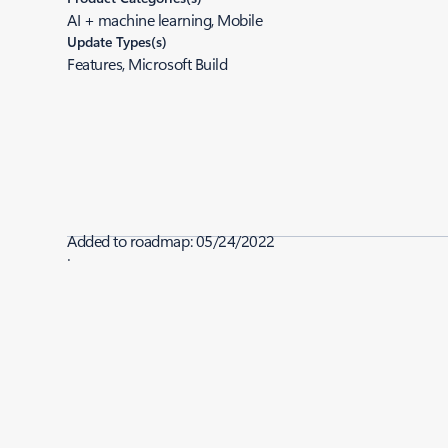
AI + machine learning, Mobile
Update Types(s)
Features, Microsoft Build
Added to roadmap:
05/24/2022
|
Last modified:
05/24/2022
Share