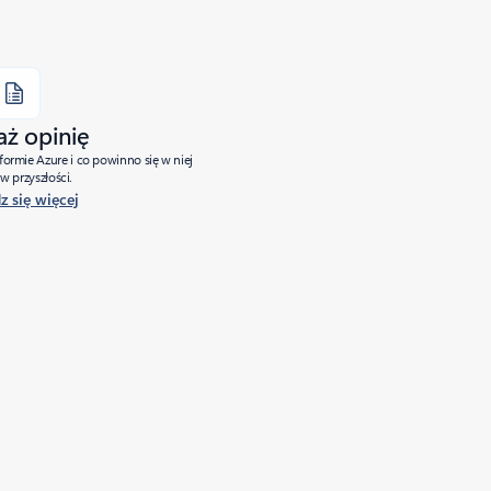
aż opinię
tformie Azure i co powinno się w niej
w przyszłości.
 się więcej