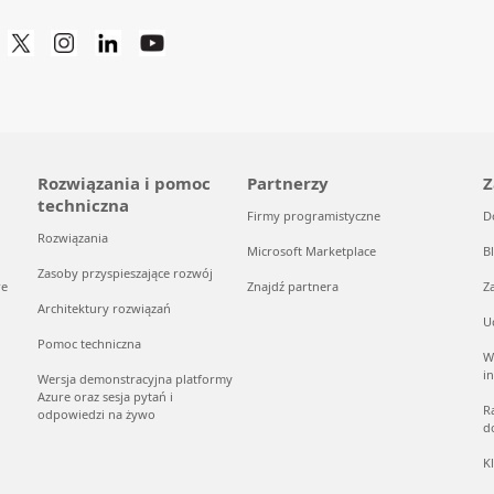
Rozwiązania i pomoc
Partnerzy
Z
techniczna
Firmy programistyczne
D
Rozwiązania
Microsoft Marketplace
B
Zasoby przyspieszające rozwój
re
Znajdź partnera
Z
Architektury rozwiązań
U
Pomoc techniczna
W
i
Wersja demonstracyjna platformy
Azure oraz sesja pytań i
R
odpowiedzi na żywo
d
K