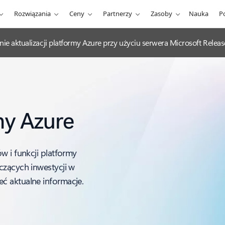
Rozwiązania
Ceny
Partnerzy
Zasoby
Nauka
P
nie aktualizacji platformy Azure przy użyciu serwera Microsoft Rel
my Azure
w i funkcji platformy
czących inwestycji w
ć aktualne informacje.