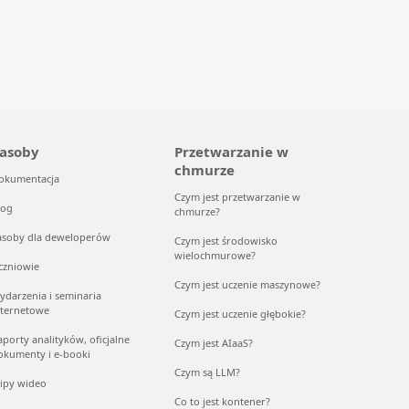
asoby
Przetwarzanie w
chmurze
okumentacja
Czym jest przetwarzanie w
log
chmurze?
asoby dla deweloperów
Czym jest środowisko
wielochmurowe?
czniowie
Czym jest uczenie maszynowe?
ydarzenia i seminaria
nternetowe
Czym jest uczenie głębokie?
aporty analityków, oficjalne
Czym jest AIaaS?
okumenty i e-booki
Czym są LLM?
lipy wideo
Co to jest kontener?