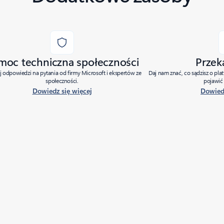
moc techniczna społeczności
Przek
j odpowiedzi na pytania od firmy Microsoft i ekspertów ze
Daj nam znać, co sądzisz o pla
społeczności.
pojawić 
Dowiedz się więcej
Dowiedz