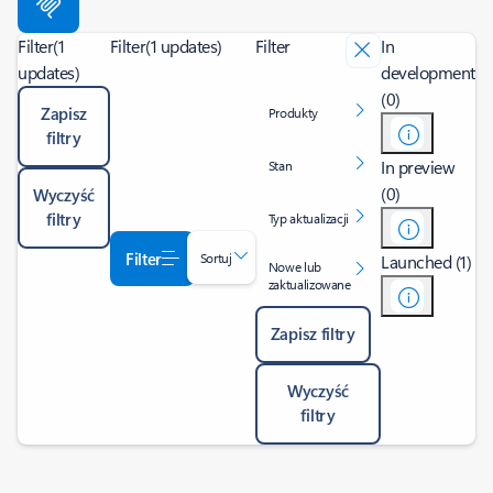
Filter
(1
Filter
(1 updates)
Filter
In
updates)
development
(0)
Zapisz
Produkty
filtry
In preview
Stan
(0)
Wyczyść
filtry
Typ aktualizacji
Filter
Sortuj
Launched (1)
Nowe lub
zaktualizowane
Zapisz filtry
Wyczyść
filtry