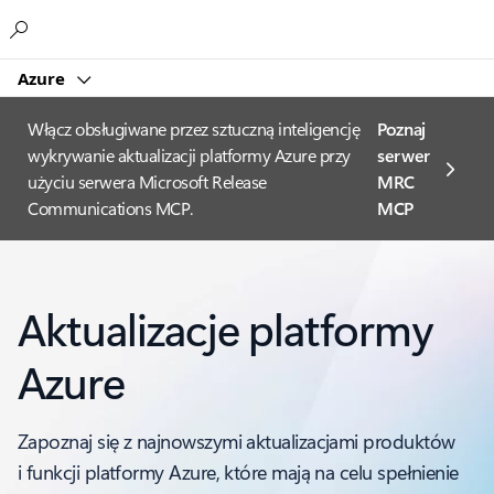
Microsoft
Azure
Włącz obsługiwane przez sztuczną inteligencję
Poznaj
wykrywanie aktualizacji platformy Azure przy
serwer
użyciu serwera Microsoft Release
MRC
Communications MCP.
MCP
Aktualizacje platformy
Azure
Zapoznaj się z najnowszymi aktualizacjami produktów
i funkcji platformy Azure, które mają na celu spełnienie