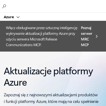
Microsoft
Azure
Włącz obsługiwane przez sztuczną inteligencję
Poznaj
wykrywanie aktualizacji platformy Azure przy
serwer
użyciu serwera Microsoft Release
MRC
Communications MCP.
MCP
Aktualizacje platformy
Azure
Zapoznaj się z najnowszymi aktualizacjami produktów
i funkcji platformy Azure, które mają na celu spełnienie