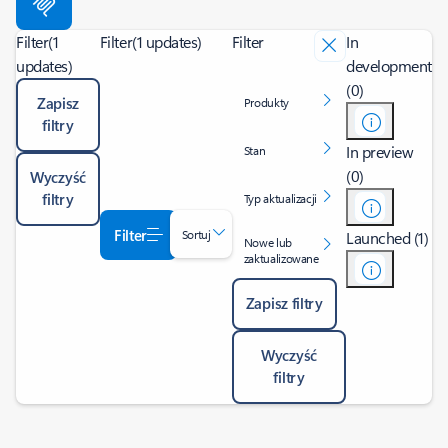
Filter
(1
Filter
(1 updates)
Filter
In
updates)
development
(0)
Zapisz
Produkty
filtry
In preview
Stan
(0)
Wyczyść
filtry
Typ aktualizacji
Filter
Sortuj
Launched (1)
Nowe lub
zaktualizowane
Zapisz filtry
Wyczyść
filtry