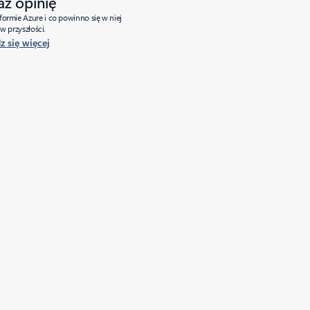
aż opinię
tformie Azure i co powinno się w niej
w przyszłości.
 się więcej