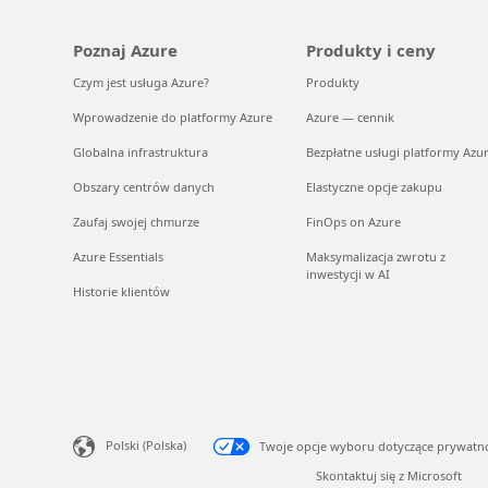
Poznaj Azure
Produkty i ceny
Czym jest usługa Azure?
Produkty
Wprowadzenie do platformy Azure
Azure — cennik
Globalna infrastruktura
Bezpłatne usługi platformy Azu
Obszary centrów danych
Elastyczne opcje zakupu
Zaufaj swojej chmurze
FinOps on Azure
Azure Essentials
Maksymalizacja zwrotu z
inwestycji w AI
Historie klientów
Polski (Polska)
Twoje opcje wyboru dotyczące prywatn
Skontaktuj się z Microsoft