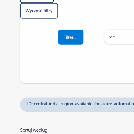
Wyczyść filtry
Filter
Sortuj
ID: central-india-region-available-for-azure-automati
Sortuj według