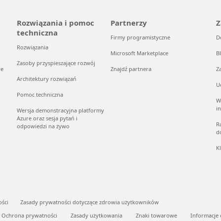
Rozwiązania i pomoc
Partnerzy
Z
techniczna
Firmy programistyczne
D
Rozwiązania
Microsoft Marketplace
B
Zasoby przyspieszające rozwój
re
Znajdź partnera
Z
Architektury rozwiązań
U
Pomoc techniczna
W
i
Wersja demonstracyjna platformy
Azure oraz sesja pytań i
R
odpowiedzi na żywo
d
K
ości
Zasady prywatności dotyczące zdrowia użytkowników
Ochrona prywatności
Zasady użytkowania
Znaki towarowe
Informacje 