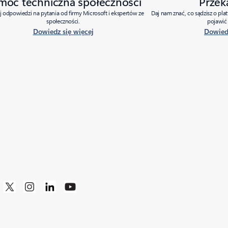
moc techniczna społeczności
Przek
j odpowiedzi na pytania od firmy Microsoft i ekspertów ze
Daj nam znać, co sądzisz o pla
społeczności.
pojawić 
Dowiedz się więcej
Dowiedz