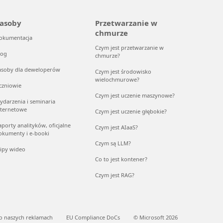
asoby
Przetwarzanie w
chmurze
okumentacja
Czym jest przetwarzanie w
log
chmurze?
asoby dla deweloperów
Czym jest środowisko
wielochmurowe?
czniowie
Czym jest uczenie maszynowe?
ydarzenia i seminaria
nternetowe
Czym jest uczenie głębokie?
aporty analityków, oficjalne
Czym jest AIaaS?
okumenty i e-booki
Czym są LLM?
lipy wideo
Co to jest kontener?
Czym jest RAG?
o naszych reklamach
EU Compliance DoCs
© Microsoft 2026