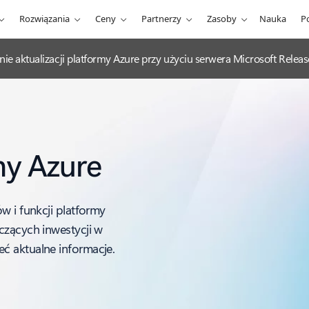
Rozwiązania
Ceny
Partnerzy
Zasoby
Nauka
P
nie aktualizacji platformy Azure przy użyciu serwera Microsoft Rel
my Azure
w i funkcji platformy
czących inwestycji w
ć aktualne informacje.