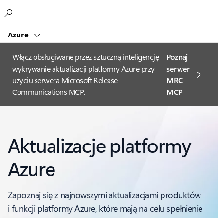
Microsoft
Azure
Włącz obsługiwane przez sztuczną inteligencję
Poznaj
wykrywanie aktualizacji platformy Azure przy
serwer
użyciu serwera Microsoft Release
MRC
Communications MCP.
MCP
Aktualizacje platformy
Azure
Zapoznaj się z najnowszymi aktualizacjami produktów
i funkcji platformy Azure, które mają na celu spełnienie