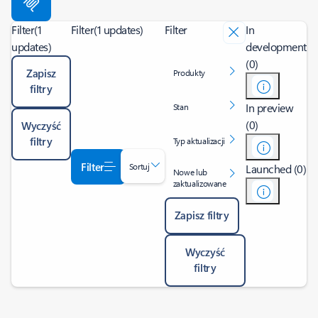
Filter
(1
Filter
(1 updates)
Filter
In
updates)
development
(0)
Zapisz
Produkty
filtry
In preview
Stan
(0)
Wyczyść
filtry
Typ aktualizacji
Filter
Sortuj
Launched (0)
Nowe lub
zaktualizowane
Zapisz filtry
Wyczyść
filtry