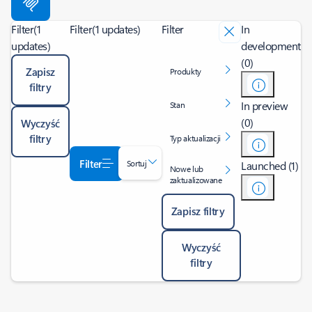
Filter
(1
Filter
(1 updates)
Filter
In
updates)
development
(0)
Zapisz
Produkty
filtry
In preview
Stan
(0)
Wyczyść
filtry
Typ aktualizacji
Filter
Sortuj
Launched (1)
Nowe lub
zaktualizowane
Zapisz filtry
Wyczyść
filtry