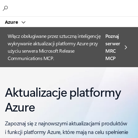
Microsoft
Azure
Włącz obsługiwane przez sztuczną inteligencję
Poznaj
wykrywanie aktualizacji platformy Azure przy
serwer
użyciu serwera Microsoft Release
MRC
Communications MCP.
MCP
Aktualizacje platformy
Azure
Zapoznaj się z najnowszymi aktualizacjami produktów
i funkcji platformy Azure, które mają na celu spełnienie