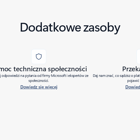
Dodatkowe zasoby
moc techniczna społeczności
Przek
j odpowiedzi na pytania od firmy Microsoft i ekspertów ze
Daj nam znać, co sądzisz o pla
społeczności.
pojawić 
Dowiedz się więcej
Dowiedz