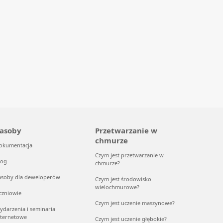
asoby
Przetwarzanie w
chmurze
okumentacja
Czym jest przetwarzanie w
log
chmurze?
asoby dla deweloperów
Czym jest środowisko
wielochmurowe?
czniowie
Czym jest uczenie maszynowe?
ydarzenia i seminaria
nternetowe
Czym jest uczenie głębokie?