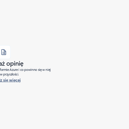
aż opinię
tformie Azure i co powinno się w niej
w przyszłości.
 się więcej