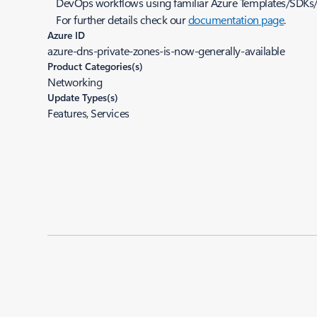
DevOps workflows using familiar Azure Templates/SDKs/
For further details check our
documentation page
.
Azure ID
azure-dns-private-zones-is-now-generally-available
Product Categories(s)
Networking
Update Types(s)
Features, Services
Added to roadmap:
10/08/2019
|