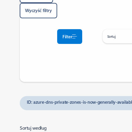
Wyczyść filtry
Filter
Sortuj
ID: azure-dns-private-zones-is-now-generally-availab
Sortuj według