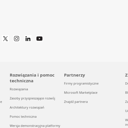
Rozwiązania i pomoc
Partnerzy
Z
techniczna
Firmy programistyczne
D
Rozwiązania
Microsoft Marketplace
B
Zasoby przyspieszające rozwój
re
Znajdź partnera
Z
Architektury rozwiązań
U
Pomoc techniczna
W
i
Wersja demonstracyjna platformy