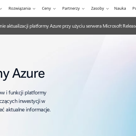
Rozwiązania
Ceny
Partnerzy
Zasoby
Nauka
P
nie aktualizacji platformy Azure przy użyciu serwera Microsoft Rel
my Azure
w i funkcji platformy
czących inwestycji w
ć aktualne informacje.