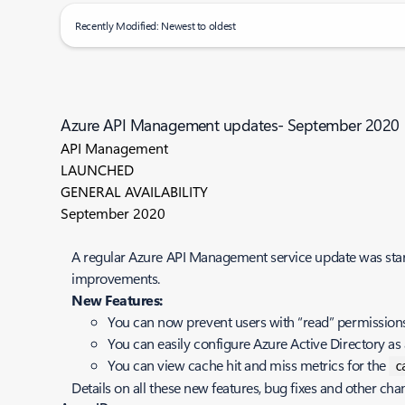
Recently Modified: Newest to oldest
Azure API Management updates- September 2020
API Management
LAUNCHED
GENERAL AVAILABILITY
September 2020
A regular Azure API Management service update was start
improvements.
New Features:
You can now prevent users with “read” permissions
You can easily configure Azure Active Directory as a
You can view cache hit and miss metrics for the
c
Details on all these new features, bug fixes and other ch