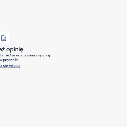
aż opinię
tformie Azure i co powinno się w niej
w przyszłości.
 się więcej