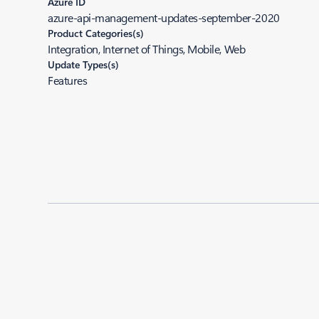
Azure ID
azure-api-management-updates-september-2020
Product Categories(s)
Integration, Internet of Things, Mobile, Web
Update Types(s)
Features
Added to roadmap:
09/17/2020
|
Last modified:
09/17/2020
Share