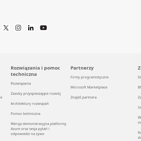
Rozwiązania i pomoc
Partnerzy
Z
techniczna
Firmy programistyczne
D
Rozwiązania
Microsoft Marketplace
B
Zasoby przyspieszające rozwój
re
Znajdź partnera
Z
Architektury rozwiązań
U
Pomoc techniczna
W
i
Wersja demonstracyjna platformy
Azure oraz sesja pytań i
R
odpowiedzi na żywo
d