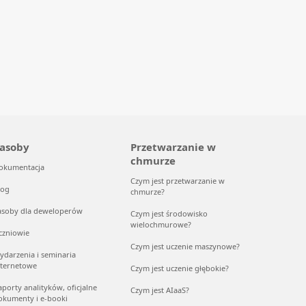
asoby
Przetwarzanie w
chmurze
okumentacja
Czym jest przetwarzanie w
log
chmurze?
asoby dla deweloperów
Czym jest środowisko
wielochmurowe?
czniowie
Czym jest uczenie maszynowe?
ydarzenia i seminaria
nternetowe
Czym jest uczenie głębokie?
aporty analityków, oficjalne
Czym jest AIaaS?
okumenty i e-booki