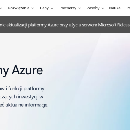
Rozwiązania
Ceny
Partnerzy
Zasoby
Nauka
P
nie aktualizacji platformy Azure przy użyciu serwera Microsoft Rel
my Azure
w i funkcji platformy
czących inwestycji w
ć aktualne informacje.