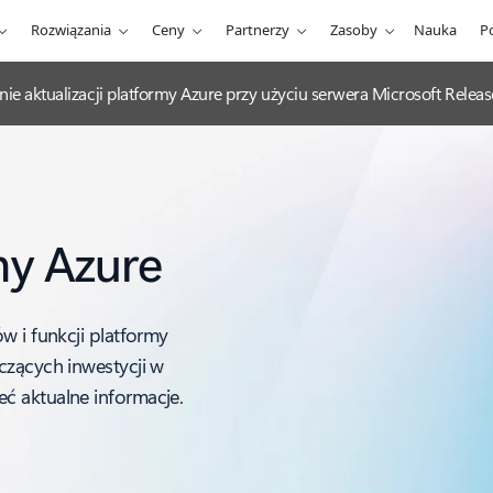
Rozwiązania
Ceny
Partnerzy
Zasoby
Nauka
P
nie aktualizacji platformy Azure przy użyciu serwera Microsoft Rel
my Azure
w i funkcji platformy
czących inwestycji w
ć aktualne informacje.