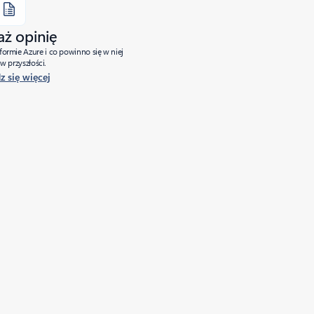
aż opinię
tformie Azure i co powinno się w niej
w przyszłości.
 się więcej