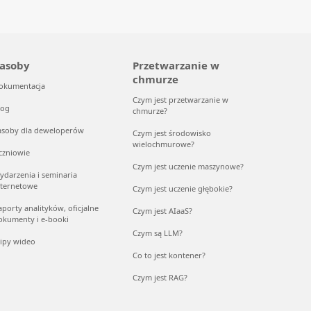
asoby
Przetwarzanie w
chmurze
okumentacja
Czym jest przetwarzanie w
log
chmurze?
asoby dla deweloperów
Czym jest środowisko
wielochmurowe?
czniowie
Czym jest uczenie maszynowe?
ydarzenia i seminaria
nternetowe
Czym jest uczenie głębokie?
aporty analityków, oficjalne
Czym jest AIaaS?
okumenty i e-booki
Czym są LLM?
lipy wideo
Co to jest kontener?
Czym jest RAG?