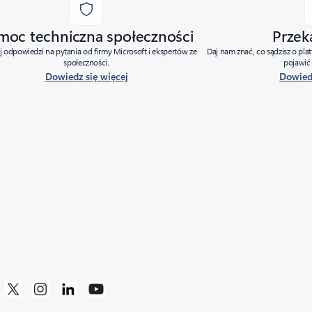
moc techniczna społeczności
Przek
j odpowiedzi na pytania od firmy Microsoft i ekspertów ze
Daj nam znać, co sądzisz o pla
społeczności.
pojawić 
Dowiedz się więcej
Dowiedz