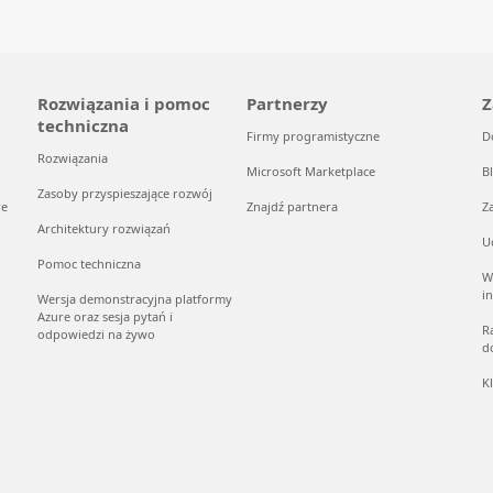
Rozwiązania i pomoc
Partnerzy
Z
techniczna
Firmy programistyczne
D
Rozwiązania
Microsoft Marketplace
B
Zasoby przyspieszające rozwój
re
Znajdź partnera
Z
Architektury rozwiązań
U
Pomoc techniczna
W
i
Wersja demonstracyjna platformy
Azure oraz sesja pytań i
R
odpowiedzi na żywo
d
K