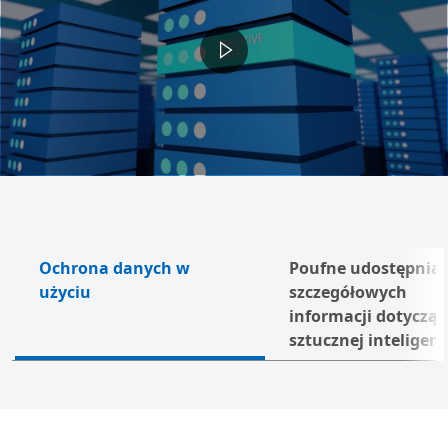
Ochrona danych w
Poufne udostępnia
użyciu
szczegółowych
Nas
informacji dotyczą
sztucznej inteligenc