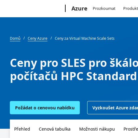
Microsoft
Azure
Prozkoumat
Produk
Domů
Ceny Azure
Ceny za Virtual Machine Scale Sets
Ceny pro SLES pro škálo
počítačů HPC Standard
Požádat o cenovou nabídku
Vyzkoušet Azure zd
Přehled
Cenová tabulka
Možnosti nákupu
Prostř