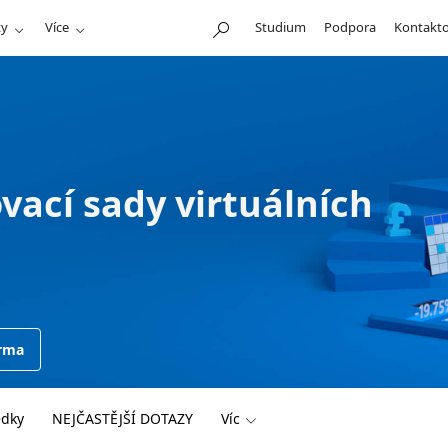
ty
Více
Studium
Podpora
Kontakto
vací sady virtuálních
arma
edky
NEJČASTĚJŠÍ DOTAZY
Víc