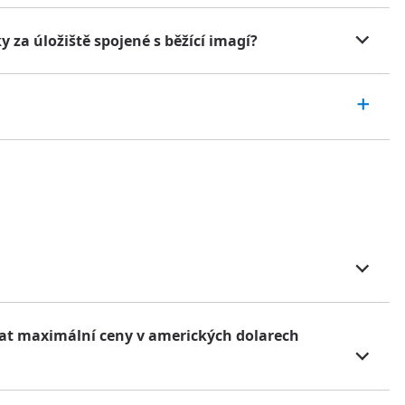
 za úložiště spojené s běžící imagí?
vat maximální ceny v amerických dolarech