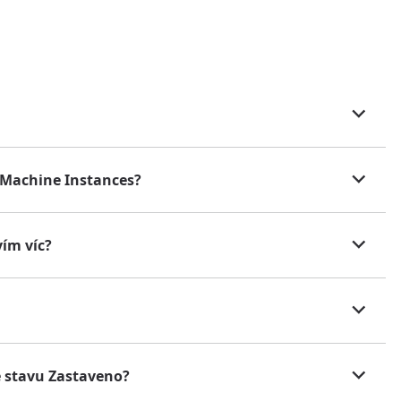
l Machine Instances?
vím víc?
e stavu Zastaveno?