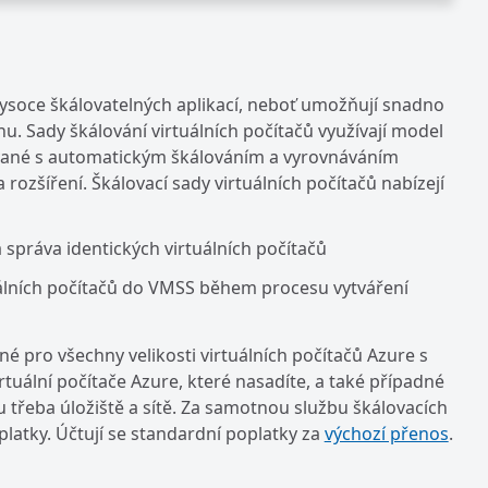
 vysoce škálovatelných aplikací, neboť umožňují snadno
nu. Sady škálování virtuálních počítačů využívají model
vané s automatickým škálováním a vyrovnáváním
 rozšíření. Škálovací sady virtuálních počítačů nabízejí
a správa identických virtuálních počítačů
tuálních počítačů do VMSS během procesu vytváření
né pro všechny velikosti virtuálních počítačů Azure s
ální počítače Azure, které nasadíte, a také případné
ou třeba úložiště a sítě. Za samotnou službu škálovacích
platky. Účtují se standardní poplatky za
výchozí přenos
.