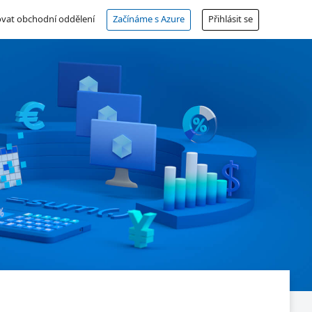
vat obchodní oddělení
Začínáme s Azure
Přihlásit se
Bezplatný účet