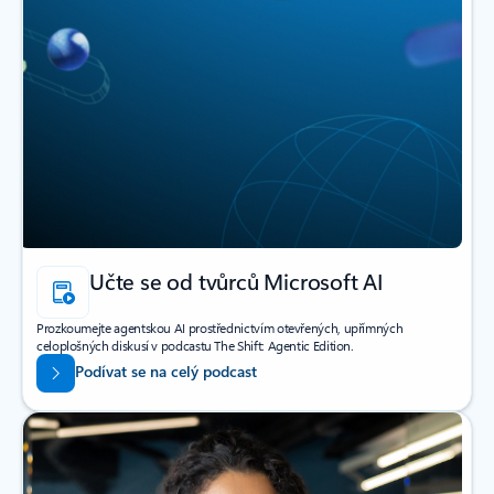
Učte se od tvůrců Microsoft AI
Prozkoumejte agentskou AI prostřednictvím otevřených, upřímných
celoplošných diskusí v podcastu The Shift: Agentic Edition.
Podívat se na celý podcast