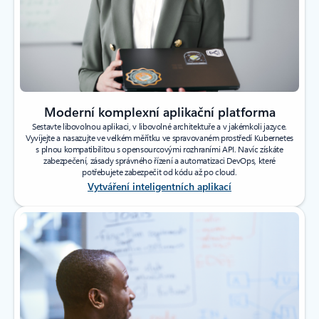
Moderní komplexní aplikační platforma
Sestavte libovolnou aplikaci, v libovolné architektuře a v jakémkoli jazyce.
Vyvíjejte a nasazujte ve velkém měřítku ve spravovaném prostředí Kubernetes
s plnou kompatibilitou s opensourcovými rozhraními API. Navíc získáte
zabezpečení, zásady správného řízení a automatizaci DevOps, které
potřebujete zabezpečit od kódu až po cloud.
Vytváření inteligentních aplikací