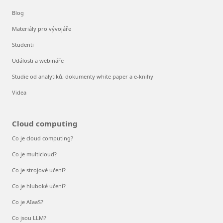
Blog
Materiály pro vývojáře
Studenti
Události a webináře
Studie od analytiků, dokumenty white paper a e-knihy
Videa
Cloud computing
Co je cloud computing?
Co je multicloud?
Co je strojové učení?
Co je hluboké učení?
Co je AIaaS?
Co jsou LLM?