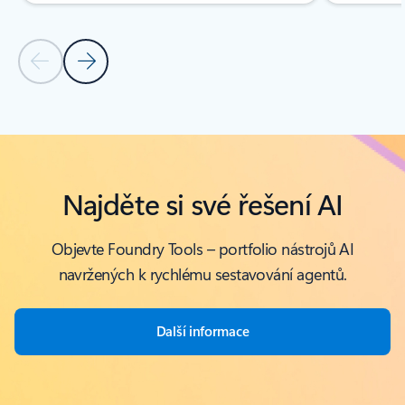
Předchozí snímek
Další snímek
Zpět na Služby – karta Vše
Najděte si své řešení AI
Objevte Foundry Tools – portfolio nástrojů AI
navržených k rychlému sestavování agentů.
Další informace