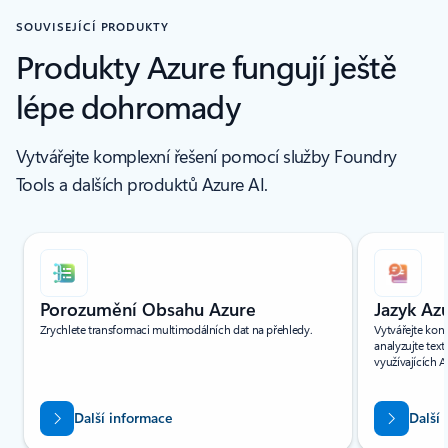
SOUVISEJÍCÍ PRODUKTY
Produkty Azure fungují ještě
lépe dohromady
Vytvářejte komplexní řešení pomocí služby Foundry
Tools a dalších produktů Azure AI.
Zobrazuje se snímek: 1 z(e) 6
Porozumění Obsahu Azure
Jazyk Az
Zrychlete transformaci multimodálních dat na přehledy.
Vytvářejte kon
analyzujte tex
využívajících AI
Další informace
Další