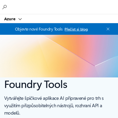
Microsoft
Azure
Objevte nové Foundry Tools
Přečíst si blog
Foundry Tools
Vytvářejte špičkové aplikace AI připravené pro trh s
využitím přizpůsobitelných nástrojů, rozhraní API a
modelů.