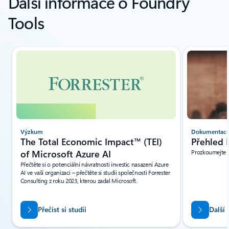
Další informace o Foundry
Tools
Zobrazuje se snímek 1 z 4
Výzkum
Dokumentac
The Total Economic Impact™ (TEI)
Přehled 
of Microsoft Azure AI
Prozkoumejte 
Přečtěte si o potenciální návratnosti investic nasazení Azure
AI ve vaší organizaci – přečtěte si studii společnosti Forrester
Consulting z roku 2023, kterou zadal Microsoft.
Přečíst si studii
Další