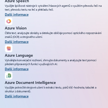
Azure Speech
Využijte špičkové nástroje k vytváření hlasových agentů s využitím převodu řeči na
text, převodu textu na řeč a překladu řeči.
Další informace
Azure Vision
Čtěte text, analyzujte obrázky a detekujte obličeje pomocí optického rozpoznávání
znaků (OCR) a strojového učení.
Další informace
Azure Language
Vytvářejte konverzační rozhraní, shrnujte dokumenty a analyzujte text pomocí
předem připravených funkcí využívajících AI.
Další informace
Azure Document Intelligence
Využijte pokročilé strojové učení k extrakci textu, párů klíč-hodnota, tabulek a
struktur z dokumentů.
Další informace