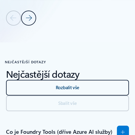
Předchozí snímek
Další snímek
Zpět na Zdroje informací – oddíl s kartou Výzkumné studie
NEJČASTĚJŠÍ DOTAZY
Nejčastější dotazy
Rozbalit vše
Sbalit vše
Co je Foundry Tools (dříve Azure AI služby)