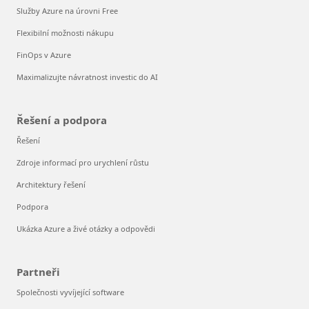
Služby Azure na úrovni Free
Flexibilní možnosti nákupu
FinOps v Azure
Maximalizujte návratnost investic do AI
Řešení a podpora
Řešení
Zdroje informací pro urychlení růstu
Architektury řešení
Podpora
Ukázka Azure a živé otázky a odpovědi
Partneři
Společnosti vyvíjející software