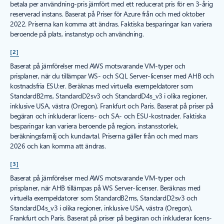
betala per användning-pris jämfört med ett reducerat pris för en 3-årig
reserverad instans. Baserat på Priser för Azure från och med oktober
2022. Priserna kan komma att ändras. Faktiska besparingar kan variera
beroende på plats, instanstyp och användning.
[2]
Baserat på jämförelser med AWS motsvarande VM-typer och
prisplaner, när du tillämpar WS- och SQL Server-licenser med AHB och
kostnadsfria ESU:er. Beräknas med virtuella exempeldatorer som
StandardB2ms, StandardD2sv3 och StandardD4s_v3 i olika regioner,
inklusive USA, västra (Oregon), Frankfurt och Paris. Baserat på priser på
begäran och inkluderar licens- och SA- och ESU-kostnader. Faktiska
besparingar kan variera beroende på region, instansstorlek,
beräkningsfamilj och kundavtal. Priserna gäller från och med mars
2026 och kan komma att ändras.
[3]
Baserat på jämförelser med AWS motsvarande VM-typer och
prisplaner, när AHB tillämpas på WS Server-licenser. Beräknas med
virtuella exempeldatorer som StandardB2ms, StandardD2sv3 och
StandardD4s_v3 i olika regioner, inklusive USA, västra (Oregon),
Frankfurt och Paris. Baserat på priser på begäran och inkluderar licens-