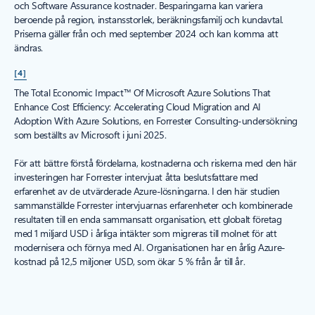
och Software Assurance kostnader. Besparingarna kan variera
beroende på region, instansstorlek, beräkningsfamilj och kundavtal.
Priserna gäller från och med september 2024 och kan komma att
ändras.
[4]
The Total Economic Impact™ Of Microsoft Azure Solutions That
Enhance Cost Efficiency: Accelerating Cloud Migration and AI
Adoption With Azure Solutions, en Forrester Consulting-undersökning
som beställts av Microsoft i juni 2025.
För att bättre förstå fördelarna, kostnaderna och riskerna med den här
investeringen har Forrester intervjuat åtta beslutsfattare med
erfarenhet av de utvärderade Azure-lösningarna. I den här studien
sammanställde Forrester intervjuarnas erfarenheter och kombinerade
resultaten till en enda sammansatt organisation, ett globalt företag
med 1 miljard USD i årliga intäkter som migreras till molnet för att
modernisera och förnya med AI. Organisationen har en årlig Azure-
kostnad på 12,5 miljoner USD, som ökar 5 % från år till år.