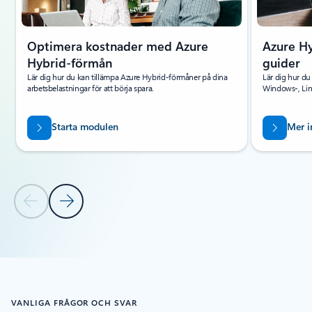
Optimera kostnader med Azure
Azure Hy
Hybrid-förmån
guider
Lär dig hur du kan tillämpa Azure Hybrid-förmåner på dina
Lär dig hur du
arbetsbelastningar för att börja spara.
Windows-, Lin
Starta modulen
Mer i
Föregående bild
Nästa bild
Tillbaka till flikar
Tillbaka till karusellknappar
VANLIGA FRÅGOR OCH SVAR