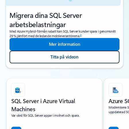
Migrera dina SQL Server
arbetsbelastningar
Med Azure Hybrid-förmån rabatt kan SQL Server kunder spara i genomsnitt
2
29 % jämfört med de ledande molnleverantörerna.
Mer information
Titta på videon
Visar bild 1 av 4
SQL Server i Azure Virtual
Azure S
Machines
Modernisera S
uppdaterad SQ
Var värd för SQL Server appar i molnet och spara.