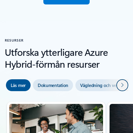
RESURSER
Utforska ytterligare Azure
Hybrid-förmån resurser
Nästa
Läs mer
Dokumentation
Vägledning och verktyg
Visar bild 1 av 3