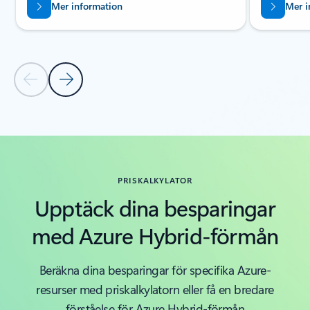
Mer information
Mer i
Föregående bild
Nästa bild
Tillbaka till flikar
Tillbaka till karusellknappar
PRISKALKYLATOR
Upptäck dina besparingar
med Azure Hybrid-förmån
Beräkna dina besparingar för specifika Azure-
resurser med priskalkylatorn eller få en bredare
förståelse för Azure Hybrid-förmån