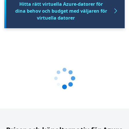
Hitta rätt virtuella Azure-datorer för
dina behov och budget med väljaren för
virtuella datorer