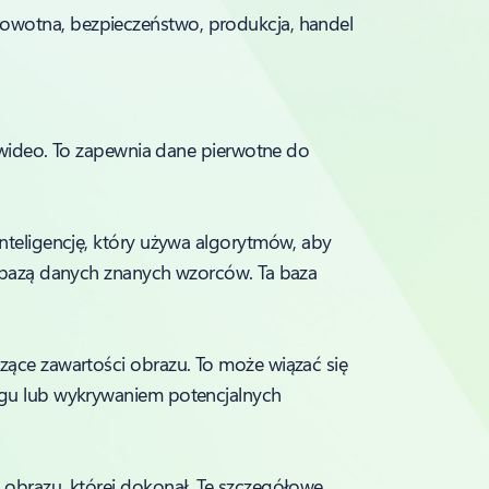
rowotna, bezpieczeństwo, produkcja, handel
b wideo. To zapewnia dane pierwotne do
teligencję, który używa algorytmów, aby
 bazą danych znanych wzorców. Ta baza
zące zawartości obrazu. To może wiązać się
gu lub wykrywaniem potencjalnych
obrazu, której dokonał. Te szczegółowe