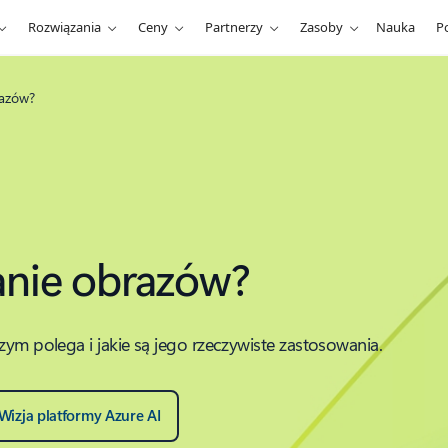
Rozwiązania
Ceny
Partnerzy
Zasoby
Nauka
P
razów?
zanie obrazów?
zym polega i jakie są jego rzeczywiste zastosowania.
Wizja platformy Azure AI