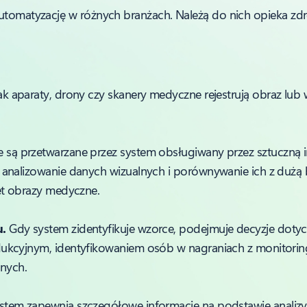
automatyzację w różnych branżach. Należą do nich opieka zd
jak aparaty, drony czy skanery medyczne rejestrują obraz lu
są przetwarzane przez system obsługiwany przez sztuczną in
 analizowanie danych wizualnych i porównywanie ich z dużą
et obrazy medyczne.
u.
Gdy system zidentyfikuje wzorce, podejmuje decyzje dotyc
ukcyjnym, identyfikowaniem osób w nagraniach z monitorin
nych.
stem zapewnia szczegółowe informacje na podstawie analizy 