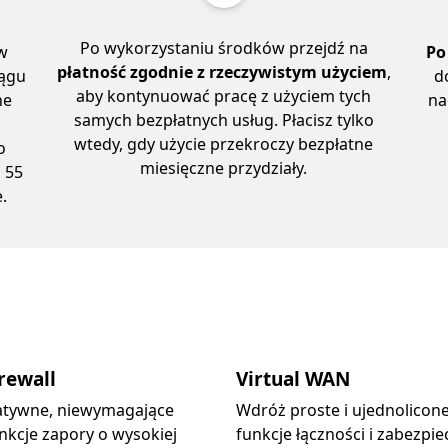
Po wykorzystaniu środków przejdź na
w
Po
płatność zgodnie z rzeczywistym użyciem
,
iągu
d
aby kontynuować pracę z użyciem tych
ne
na
samych bezpłatnych usług. Płacisz tylko
wtedy, gdy użycie przekroczy bezpłatne
o
miesięczne przydziały.
 55
.
rewall
Virtual WAN
atywne, niewymagające
Wdróż proste i ujednolicon
nkcje zapory o wysokiej
funkcje łączności i zabezpie