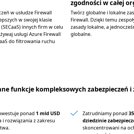
zgodności w całej or
zeń w usłudze Firewall
Twórz globalne i lokalne za
epszych w swojej klasie
Firewall. Dzięki temu zesp
(SECaaS) innych firm w celu
zasady lokalne, a jednocz
ywaj usługi Azure Firewall
globalne.
aaS do filtrowania ruchu
e funkcje kompleksowych zabezpieczeń i 
inwestuje ponad
1 mld USD
Zatrudniamy ponad
35
 i rozwiązania z zakresu
dziedzinie zabezpiec
twa.
skoncentrowani na och