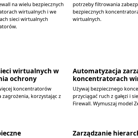
ewall na wielu bezpiecznych
potrzeby filtrowania zabez
torach wirtualnych i we
bezpiecznych koncentrator
ch sieci wirtualnych
wirtualnych.
atorów.
sieci wirtualnych w
Automatyzacja zarz
nia ochrony
koncentratorach wi
 więcej koncentratorów
Używaj bezpiecznego koncen
a zagrożenia, korzystając z
przyciągać ruch z gałęzi i s
Firewall. Wymuszaj model Ze
pieczne
Zarządzanie hierarc