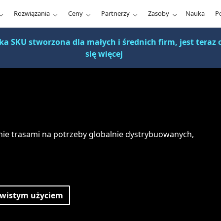
Rozwiązania
Ceny
Partnerzy
Zasoby
Nauka
P
 SKU stworzona dla małych i średnich firm, jest teraz o
się więcej
anie trasami na potrzeby globalnie dystrybuowanych,
zywistym użyciem