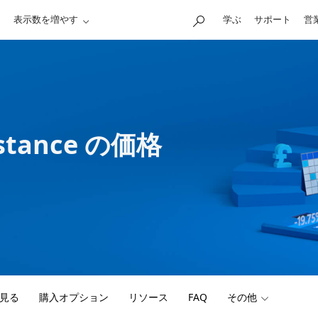
表示数を増やす
学ぶ
サポート
営
nstance の価格
見る
購入オプション
リソース
FAQ
その他