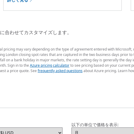
に合わせてカスタマイズします。
ual pricing may vary depending on the type of agreement entered with Microsoft,
g London closing spot rates that are captured in the two business days prior to t
fall on a bank holiday in major markets, the rate setting day is generally the da
nth. Sign in to the
Azure pricing calculator
to see pricing based on your current p
uest a price quote. See
frequently asked questions
about Azure pricing. Learn ho
以下の単位で価格を表示: