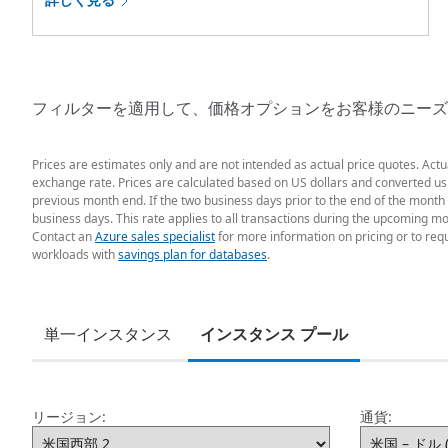
フィルターを適用して、価格オプションをお客様のニーズ
Prices are estimates only and are not intended as actual price quotes. Act
exchange rate. Prices are calculated based on US dollars and converted usin
previous month end. If the two business days prior to the end of the month 
business days. This rate applies to all transactions during the upcoming mo
Contact an
Azure sales specialist
for more information on pricing or to req
workloads with
savings plan for databases
.
単一インスタンス
インスタンス プール
リージョン:
通貨: