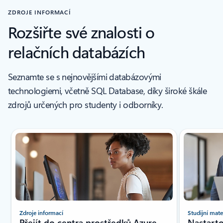
ZDROJE INFORMACÍ
Rozšiřte své znalosti o
relačních databázích
Seznamte se s nejnovějšími databázovými
technologiemi, včetně SQL Database, díky široké škále
zdrojů určených pro studenty i odborníky.
Zobrazil se nový snímek
Zdroje informací
Studijní mate
Přejít do centra prostředků Azure
Nastarto