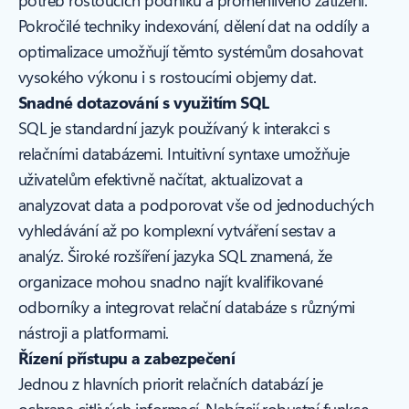
potřeb rostoucích podniků a proměnlivého zatížení.
Pokročilé techniky indexování, dělení dat na oddíly a
optimalizace umožňují těmto systémům dosahovat
vysokého výkonu i s rostoucími objemy dat.
Snadné dotazování s využitím SQL
SQL je standardní jazyk používaný k interakci s
relačními databázemi. Intuitivní syntaxe umožňuje
uživatelům efektivně načítat, aktualizovat a
analyzovat data a podporovat vše od jednoduchých
vyhledávání až po komplexní vytváření sestav a
analýz. Široké rozšíření jazyka SQL znamená, že
organizace mohou snadno najít kvalifikované
odborníky a integrovat relační databáze s různými
nástroji a platformami.
Řízení přístupu a zabezpečení
Jednou z hlavních priorit relačních databází je