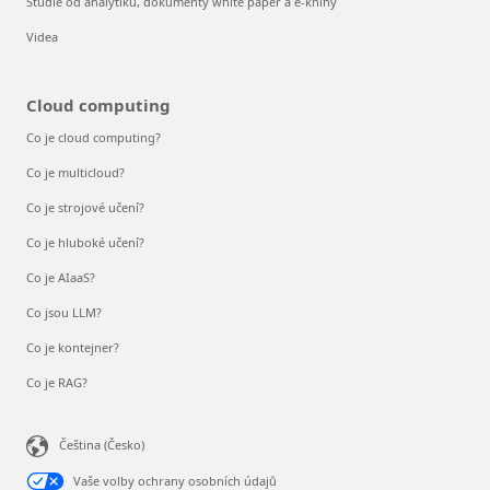
Studie od analytiků, dokumenty white paper a e-knihy
Videa
Cloud computing
Co je cloud computing?
Co je multicloud?
Co je strojové učení?
Co je hluboké učení?
Co je AIaaS?
Co jsou LLM?
Co je kontejner?
Co je RAG?
Čeština (Česko)
Vaše volby ochrany osobních údajů