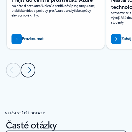
Najděte si bezplatná školení a certifikační programy Azure,
technolo
praktická videa s postupy pro Azure a analytické zprávy i
Seznamte se s 
elektronické knihy.
vývojářské do
studenty.
Prozkoumat
Zaháj
Předchozí snímek
Další snímek
Zpět na ZDROJE INFORMACÍ – oddíl karty Sestavy zdrojů informac
NEJČASTĚJŠÍ DOTAZY
Časté otázky