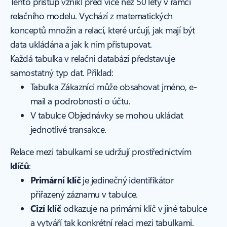
Tento přístup vznikl před více než 50 lety v rámci
relačního modelu. Vychází z matematických
konceptů množin a relací, které určují, jak mají být
data ukládána a jak k nim přistupovat.
Každá tabulka v relační databázi představuje
samostatný typ dat. Příklad:
Tabulka Zákazníci může obsahovat jméno, e-
mail a podrobnosti o účtu.
V tabulce Objednávky se mohou ukládat
jednotlivé transakce.
Relace mezi tabulkami se udržují prostřednictvím
klíčů
:
Primární klíč
je jedinečný identifikátor
přiřazený záznamu v tabulce.
Cizí klíč
odkazuje na primární klíč v jiné tabulce
a vytváří tak konkrétní relaci mezi tabulkami.