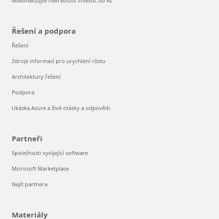
Maximalizujte návratnost investic do AI
Řešení a podpora
Řešení
Zdroje informací pro urychlení růstu
Architektury řešení
Podpora
Ukázka Azure a živé otázky a odpovědi
Partneři
Společnosti vyvíjející software
Microsoft Marketplace
Najít partnera
Materiály