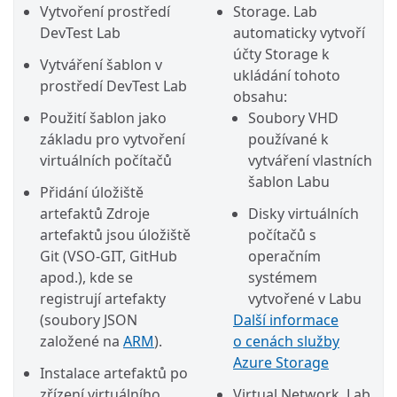
Vytvoření prostředí
Storage. Lab
DevTest Lab
automaticky vytvoří
účty Storage k
Vytváření šablon v
ukládání tohoto
prostředí DevTest Lab
obsahu:
Použití šablon jako
Soubory VHD
základu pro vytvoření
používané k
virtuálních počítačů
vytváření vlastních
šablon Labu
Přidání úložiště
artefaktů Zdroje
Disky virtuálních
artefaktů jsou úložiště
počítačů s
Git (VSO-GIT, GitHub
operačním
apod.), kde se
systémem
registrují artefakty
vytvořené v Labu
(soubory JSON
Další informace
založené na
ARM
).
o cenách služby
Azure Storage
Instalace artefaktů po
zřízení virtuálního
Virtual Network. Lab