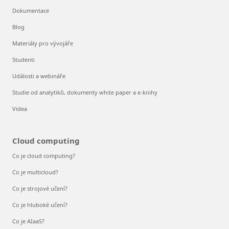
Dokumentace
Blog
Materiály pro vývojáře
Studenti
Události a webináře
Studie od analytiků, dokumenty white paper a e-knihy
Videa
Cloud computing
Co je cloud computing?
Co je multicloud?
Co je strojové učení?
Co je hluboké učení?
Co je AIaaS?