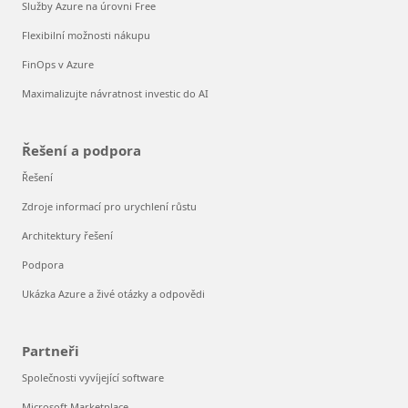
Služby Azure na úrovni Free
Flexibilní možnosti nákupu
FinOps v Azure
Maximalizujte návratnost investic do AI
Řešení a podpora
Řešení
Zdroje informací pro urychlení růstu
Architektury řešení
Podpora
Ukázka Azure a živé otázky a odpovědi
Partneři
Společnosti vyvíjející software
Microsoft Marketplace