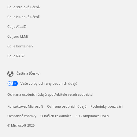
Co je strojové učení?
Co je hluboké učení?
Co je AIaaS?
Co jsou LLM?
Co je kontejner?
Co je RAG?
Čeština (Česko)
Vaše volby ochrany osobních údajů
Ochrana osobních údajů spotřebitele ve zdravotnictví
Kontaktovat Microsoft
Ochrana osobních údajů
Podmínky používání
Ochranné známky
O našich reklamách
EU Compliance DoCs
© Microsoft 2026