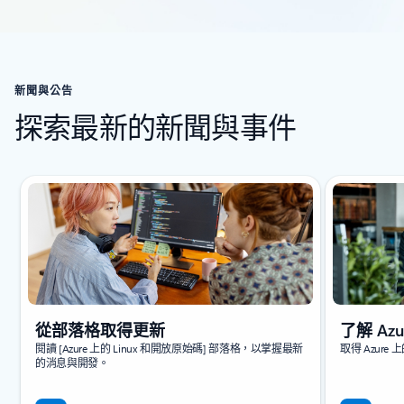
返回 [客戶案例] 區段
新聞與公告
探索最新的新聞與事件
顯示 1 張投影片 (共 5 張)
從部落格取得更新
了解 Azu
閱讀 [Azure 上的 Linux 和開放原始碼] 部落格，以掌握最新
取得 Azure 
的消息與開發。