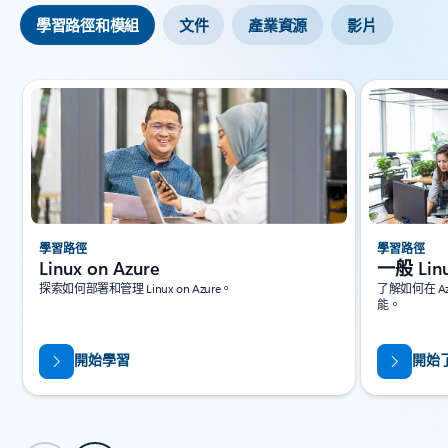
學習路徑和模組
文件
產業資源
影片
投影片 {0} {1} 指示器
學習路徑
學習路徑
Linux on Azure
一般 Li
探索如何部署和管理 Linux on Azure。
了解如何在 Az
能。
開始學習
開始