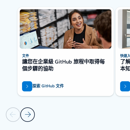
顯示 1 張投影片 (共 4 張)
文件
快速
讓您在企業級 GitHub 旅程中取得每
了解 
個步驟的協助
本
探索 GitHub 文件
上一張投影片
下一張投影片
返回索引標籤