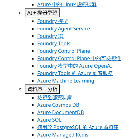
Azure 中的 Linux 虛擬機器
AI + 機器學習
Foundry 模型
Foundry Agent Service
Foundry IQ
Foundry Tools
Foundry Control Plane
Foundry Control Plane 中的可檢視性
Foundry 模型中的 Azure OpenAI
Foundry Tools 的 Azure 語音服務
Azure Machine Learning
資料庫 + 分析
檢視全部資料庫
Azure Cosmos DB
Azure DocumentDB
Azure SQL
適用於 PostgreSQL 的 Azure 資料庫
Azure Managed Redis