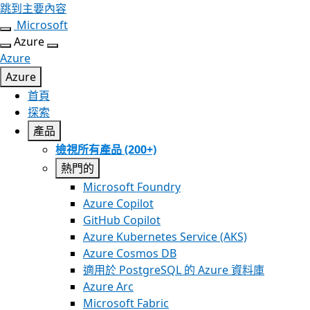
跳到主要內容
Microsoft
Azure
Azure
Azure
首頁
探索
產品
檢視所有產品 (200+)
熱門的
Microsoft Foundry
Azure Copilot
GitHub Copilot
Azure Kubernetes Service (AKS)
Azure Cosmos DB
適用於 PostgreSQL 的 Azure 資料庫
Azure Arc​
Microsoft Fabric