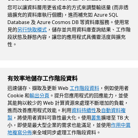
您可以讓資料層用更省成本的方式來調整輸送量 (而非透
過擴充的資料庫執行個體)，進而補充如 Azure SQL
Database 及 Azure Cosmos DB 等資料庫服務。使用常
見的
另行快取模式
，儲存並共用資料庫查詢結果、工作階
段狀態及靜態內容，讓您的應用程式具備靈活度與擴充
性。
有效率地儲存工作階段資料
迅速儲存、擷取及更新 Web
工作階段資料
，例如使用者
Cookie 和
輸出分頁
。提升您應用程式的回應能力，並使
其能夠以較少的 Web 計算資源來處理不斷增加的負載，
進而改善應用程式效能。利用
資料持續性
及
自動資料複
製
，將使用者資料可靠性最大化。使用
叢集
擴增至 TB 大
小，即使是最大型企業的需求也能滿足，並使用
作用中異
地複寫分佈
來全域同步處理工作階段資料。