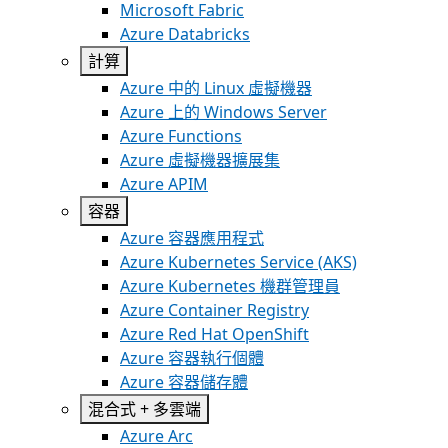
Microsoft Fabric
Azure Databricks
計算
Azure 中的 Linux 虛擬機器
Azure 上的 Windows Server
Azure Functions
Azure 虛擬機器擴展集
Azure APIM
容器
Azure 容器應用程式
Azure Kubernetes Service (AKS)
Azure Kubernetes 機群管理員
Azure Container Registry
Azure Red Hat OpenShift
Azure 容器執行個體
Azure 容器儲存體
混合式 + 多雲端
Azure Arc​