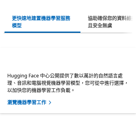
更快速地建置機器學習服務
協助確保您的資料維
下一
模型
且安全無虞
Azure Kubernetes Service (AKS)
Hugging Face 中心公開提供了數以萬計的自然語言處
理、音訊和電腦視覺機器學習模型，您可從中進行選擇，
以加快您的機器學習工作負載。
瀏覽機器學習工作
返回索引標籤