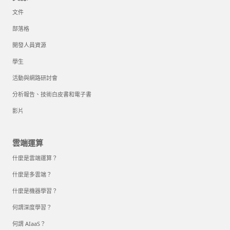
文件
部落格
開發人員資源
學生
活動與網路研討會
分析報告、技術白皮書和電子書
影片
雲端運算
什麼是雲端運算？
什麼是多雲端？
什麼是機器學習？
何謂深度學習？
何謂 AIaaS？