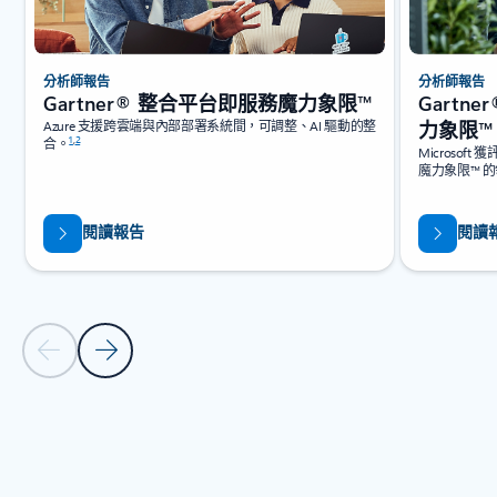
分析師報告
分析師報告
Gartner® 整合平台即服務魔力象限™
Gartn
Azure 支援跨雲端與內部部署系統間，可調整、AI 驅動的整
力象限™
1
,
2
合。
Microsoft
魔力象限™ 
閱讀報告
閱讀
上一張投影片
下一張投影片
回到受產業認可浮動切換瀏覽控制項