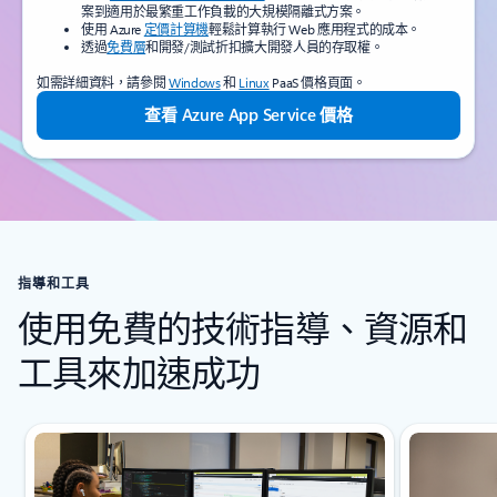
案到適用於最繁重工作負載的大規模隔離式方案。
使用 Azure
定價計算機
輕鬆計算執行 Web 應用程式的成本。
透過
免費層
和開發/測試折扣擴大開發人員的存取權。
如需詳細資料，請參閱
Windows
和
Linux
PaaS 價格頁面。
查看 Azure App Service 價格
指導和工具
使用免費的技術指導、資源和
工具來加速成功
投影片 {0} {1} 指示器