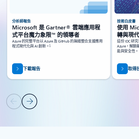
分析師報告
技術白皮書
Microsoft 是 Gartner® 雲端應用程
使用 Mic
式平台魔力象限™ 的領導者
轉與現
Azure 的完整平台以 Azure 及 GitHub 的無縫整合支援應用
這份 IDC 研
1
程式現代化與 AI 創新。
Azure，
能與安全性。
下載報告
取得
上一頁投影片
下一頁投影片
返回索引標籤
回到 [資源] - [技術白皮書和報告] 索引標籤區段