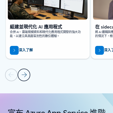
組建並現代化 AI 應用程式
在 sid
合併 AI、雲端規模資料和現代化應用程式開發的強大功
將 AI 邏
能，以建立具高度區別性的數位體驗。
的情況下，根
深入了解
深入
上一張投影片
下一頁投影片
回到 [指導和工具] 區段
宣布 Azure App Service 進階