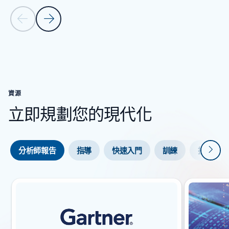
上一頁投影片
下一張投影片
回到 [客戶案例] 區段
資源
立即規劃您的現代化
下一
分析師報告
指導
快速入門
訓練
技術白皮
投影片 {0} {1} 指示器