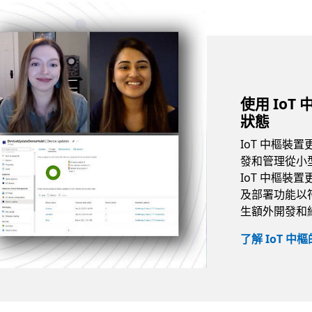
使用 IoT
狀態
IoT 中樞
發和管理從小
IoT 中樞
及部署功能以
生額外開發和
了解 IoT 中