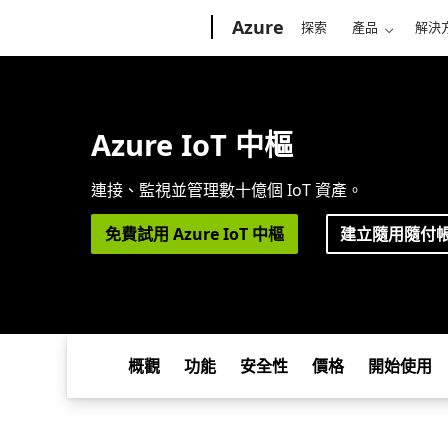
Microsoft
Azure
探索
產品
解決
Azure IoT 中樞
連接、監視並管理數十億個 IoT 資產。
免費試用 Azure IoT 中樞
建立隨用隨付
概觀
功能
安全性
價格
開始使用