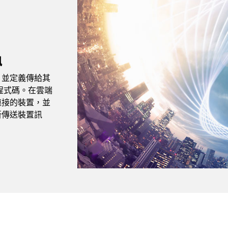
訊
，並定義傳給其
何程式碼。在雲端
連接的裝置，並
新傳送裝置訊